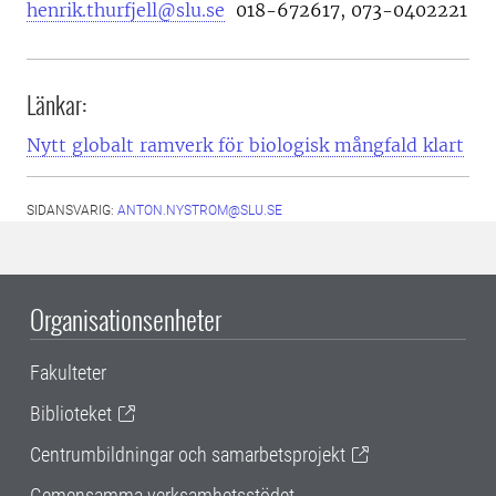
henrik.thurfjell@slu.se
018-672617, 073-0402221
Länkar:
Nytt globalt ramverk för biologisk mångfald klart
SIDANSVARIG:
ANTON.NYSTROM@SLU.SE
Organisationsenheter
Fakulteter
Biblioteket
Centrumbildningar och samarbetsprojekt
Gemensamma verksamhetsstödet