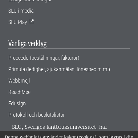
SLU i media
SLU Play
Vanliga verktyg
Proceedo (beställningar, fakturor)
Primula (ledighet, sjukanmälan, lönespec m.m.)
Webbmejl
ReachMee
Edusign
Protokoll och beslutslistor
SLU, Sveriges lantbruksuniversitet, har
verksamhet över hela Sverige. Huvudorter är
Denna webbplats använder kakor (cookies), som lagras i din