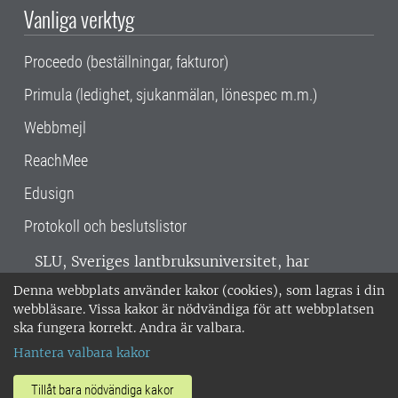
Vanliga verktyg
Proceedo (beställningar, fakturor)
Primula (ledighet, sjukanmälan, lönespec m.m.)
Webbmejl
ReachMee
Edusign
Protokoll och beslutslistor
SLU, Sveriges lantbruksuniversitet, har
verksamhet över hela Sverige. Huvudorter är
Denna webbplats använder kakor (cookies), som lagras i din
Alnarp, Uppsala och Umeå.
SLU är
webbläsare. Vissa kakor är nödvändiga för att webbplatsen
miljöcertifierat enligt ISO 14001. •
Telefon:
ska fungera korrekt. Andra är valbara.
018-67 10 00 • Org nr: 202100-2817 •
Om
Hantera valbara kakor
medarbetarwebben
•
SLU:s fakturaadress
•
Om SLU:s webbplatser
•
Vid KRIS
Tillåt bara nödvändiga kakor