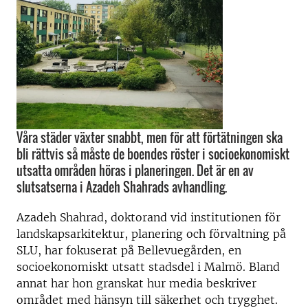
Våra städer växter snabbt, men för att förtätningen ska
bli rättvis så måste de boendes röster i socioekonomiskt
utsatta områden höras i planeringen. Det är en av
slutsatserna i Azadeh Shahrads avhandling.
Azadeh Shahrad, doktorand vid institutionen för
landskapsarkitektur, planering och förvaltning på
SLU, har fokuserat på Bellevuegården, en
socioekonomiskt utsatt stadsdel i Malmö. Bland
annat har hon granskat hur media beskriver
området med hänsyn till säkerhet och trygghet.