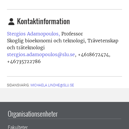
Kontaktinformation
Stergios Adamopoulos,
Professor
Skoglig bioekonomi och teknologi, Trävetenskap
och träteknologi
stergios.adamopoulos@slu.se
,
+4618672474,
+46735722786
SIDANSVARIG:
MICHAELA.LINDHE@SLU.SE
Organisationsenheter
Fakulteter