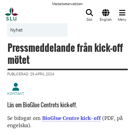
Medarbetarwebben
Till startsida
Sök
English
Meny
Nyhet
Pressmeddelande från kick-off
mötet
PUBLICERAD: 29 APRIL 2024
KONTAKT
Läs om BioGlue Centrets kick-off.
Se bifogat om
BioGlue Centre kick-off
(PDF, på
engelska).