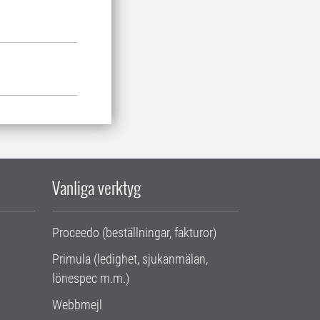
Vanliga verktyg
Proceedo (beställningar, fakturor)
Primula (ledighet, sjukanmälan,
lönespec m.m.)
Webbmejl