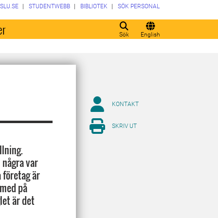
SLU.SE
STUDENTWEBB
BIBLIOTEK
SÖK PERSONAL
er
Sök
English
KONTAKT
SKRIV UT
llning.
 några var
 företag är
a med på
let är det