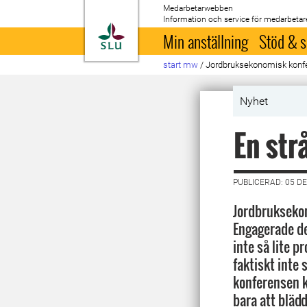
Medarbetarwebben
Information och service för medarbetar
Till startsida
Min anställning
Stöd & s
start mw
/
Jordbruksekonomisk konf
Nyhet
En str
PUBLICERAD: 05 D
Jordbruksekon
Engagerade de
inte så lite p
faktiskt inte
konferensen k
bara att blädd