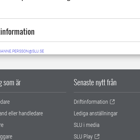
information
IANNE.PERSSON@SLU.SE
ig som är
Senaste nytt från
edare
Driftinformation
and eller handledare
Lediga anställningar
re
SLU i media
ggare
SLU Play