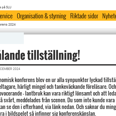
e på SLU
ervice
Organisation & styrning
Riktade sidor
Nyhet
erens 2024
ålande tillställning!
ECEMBER 2024
omisk konferens blev en ur alla synpunkter lyckad tillstä
ltagare, härligt mingel och tankeväckande föreläsare. Och
rovocerande - lantbruk kan vara riktigt lönsamt och att leda
 så svårt, meddelades från scenen. Du som inte kunde var
an se den i efterhand, via länk nedan. Och saknar du ming
ra i bildspelet så infinner sig konferenskänslan.