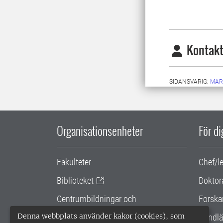
Kontakt
SIDANSVARIG:
MAR
Organisationsenheter
För d
Fakulteter
Chef/l
Biblioteket
Doktor
Centrumbildningar och
Forska
samarbetsprojekt
Denna webbplats använder kakor (cookies), som
Handlä