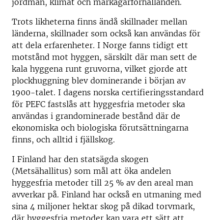
jordmån, klimat och markägarförhållanden.
Trots likheterna finns ändå skillnader mellan
länderna, skillnader som också kan användas för
att dela erfarenheter. I Norge fanns tidigt ett
motstånd mot hyggen, särskilt där man sett de
kala hyggena runt gruvorna, vilket gjorde att
plockhuggning blev dominerande i början av
1900-talet. I dagens norska certifieringsstandard
för PEFC fastslås att hyggesfria metoder ska
användas i grandominerade bestånd där de
ekonomiska och biologiska förutsättningarna
finns, och alltid i fjällskog.
I Finland har den statsägda skogen
(Metsähallitus) som mål att öka andelen
hyggesfria metoder till 25 % av den areal man
avverkar på. Finland har också en utmaning med
sina 4 miljoner hektar skog på dikad torvmark,
där hyggesfria metoder kan vara ett sätt att