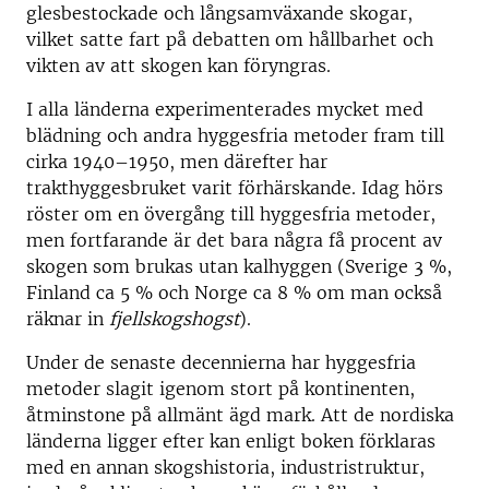
glesbestockade och långsamväxande skogar,
vilket satte fart på debatten om hållbarhet och
vikten av att skogen kan föryngras.
I alla länderna experimenterades mycket med
blädning och andra hyggesfria metoder fram till
cirka 1940–1950, men därefter har
trakthyggesbruket varit förhärskande. Idag hörs
röster om en övergång till hyggesfria metoder,
men fortfarande är det bara några få procent av
skogen som brukas utan kalhyggen (Sverige 3 %,
Finland ca 5 % och Norge ca 8 % om man också
räknar in
fjellskogshogst
).
Under de senaste decennierna har hyggesfria
metoder slagit igenom stort på kontinenten,
åtminstone på allmänt ägd mark. Att de nordiska
länderna ligger efter kan enligt boken förklaras
med en annan skogshistoria, industristruktur,