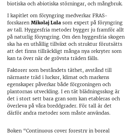
biotiska och abiotiska störningar, och mångbruk.
I kapitlet om föryngring medverkar FRAS-
forskaren
Mikolaj Lula
som expert på föryngring
av tall. Hyggesfria metoder bygger ju framför allt
på naturlig föryngring. Om den hyggesfria skogen
ska ha en uthållig tillväxt och struktur förutsätts
att det finns tillräckligt många nya rekryter som
kan ta över när de grövsta träden fälls.
Faktorer som beståndets täthet, avstånd till
närmaste träd i luckor, klimat och markens
egenskaper påverkar både förgroningen och
plantornas utveckling. I en tät blädningsskog är
det i stort sett bara gran som kan etableras och
överleva på våra breddgrader. För tall är det
därför andra metoder som måste användas.
Boken “Continuous cover forestry in boreal