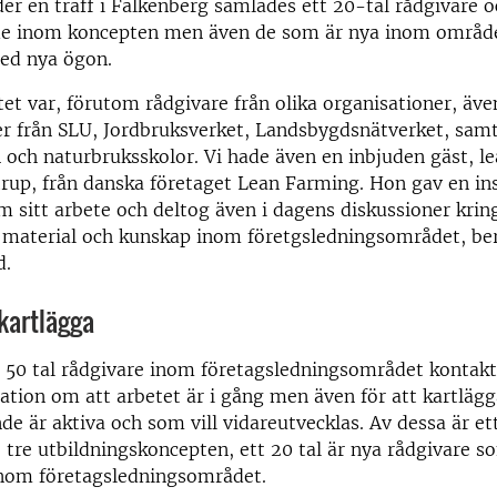
der en träff i Falkenberg samlades ett 20-tal rådgivare o
de inom koncepten men även de som är nya inom område
ed nya ögon.
t var, förutom rådgivare från olika organisationer, äve
er från SLU, Jordbruksverket, Landsbygdsnätverket, sam
 och naturbruksskolor. Vi hade även en inbjuden gäst, l
rup, från danska företaget Lean Farming. Hon gav en in
m sitt arbete och deltog även i dagens diskussioner kring
v material och kunskap inom företgsledningsområdet, be
d.
kartlägga
t 50 tal rådgivare inom företagsledningsområdet kontakta
ation om att arbetet är i gång men även för att kartlä
de är aktiva och som vill vidareutvecklas. Av dessa är ett
e tre utbildningskoncepten, ett 20 tal är nya rådgivare s
om företagsledningsområdet.