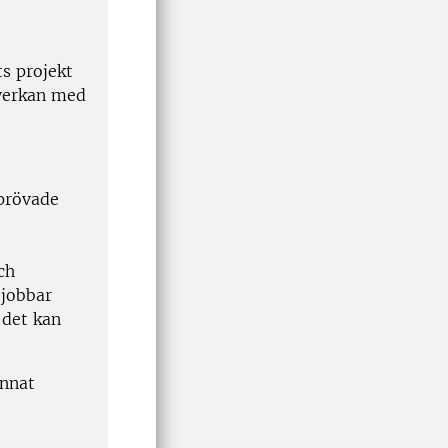
s projekt
verkan med
eprövade
ch
 jobbar
 det kan
annat