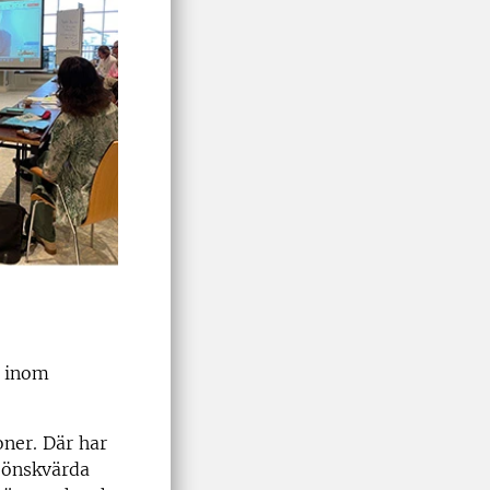
r inom
oner. Där har
 önskvärda