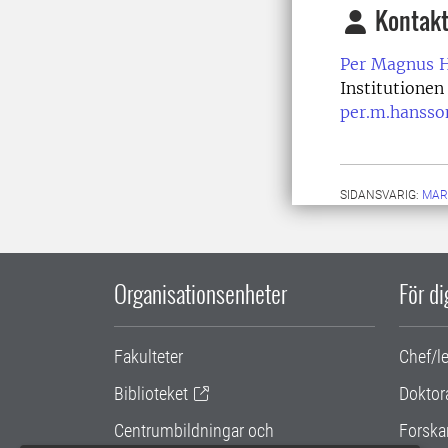
Kontakt
Per Magnus 
Institutionen
per.m.hansso
SIDANSVARIG:
MAR
Organisationsenheter
För d
Fakulteter
Chef/l
Biblioteket
Doktor
Centrumbildningar och
Forska