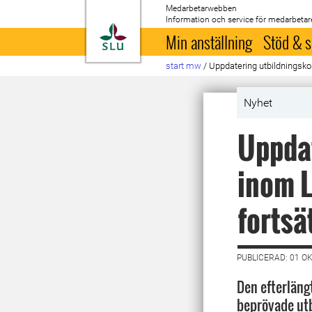
Medarbetarwebben
Information och service för medarbetar
Till startsida
Min anställning
Stöd & s
start mw
/
Uppdatering utbildningsk
Nyhet
Uppdat
inom L
fortsä
PUBLICERAD: 01 O
Den efterläng
beprövade ut