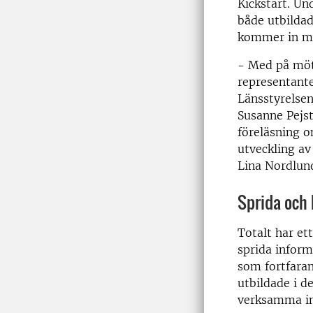
Kickstart. Un
både utbilda
kommer in m
- Med på möte
representant
Länsstyrelsen
Susanne Pejst
föreläsning o
utveckling a
Lina Nordlun
Sprida och 
Totalt har et
sprida inform
som fortfaran
utbildade i d
verksamma in