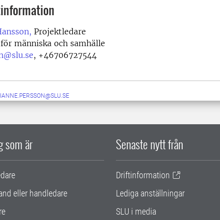
information
Hansson,
Projektledare
 för människa och samhälle
n@slu.se
,
+46706727544
IANNE.PERSSON@SLU.SE
ig som är
Senaste nytt från
edare
Driftinformation
and eller handledare
Lediga anställningar
re
SLU i media