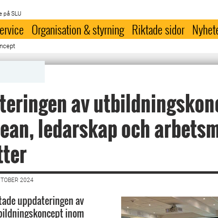
e på SLU
ervice
Organisation & styrning
Riktade sidor
Nyhet
oncept
eringen av utbildningskon
ean, ledarskap och arbetsm
tter
KTOBER 2024
tade uppdateringen av
bildningskoncept inom