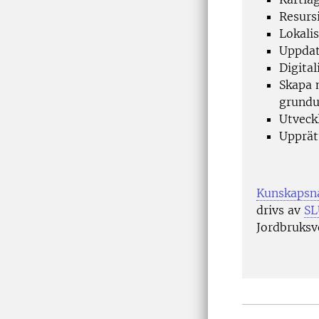
Resurs
Lokalis
Uppdat
Digita
Skapa m
grundu
Utveck
Upprätt
Kunskapsna
drivs av
SL
Jordbruksv