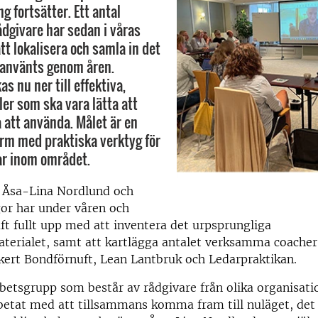
g fortsätter. Ett antal
ådgivare har sedan i våras
tt lokalisera och samla in det
 använts genom åren.
as nu ner till effektiva,
ler som ska vara lätta att
a att använda. Målet är en
form med praktiska verktyg för
ar inom området.
e Åsa-Lina Nordlund och
or har under våren och
 fullt upp med att inventera det urpsprungliga
aterialet, samt att kartlägga antalet verksamma coache
kert Bondförnuft, Lean Lantbruk och Ledarpraktikan.
rbetsgrupp som består av rådgivare från olika organisati
betat med att tillsammans komma fram till nuläget, det