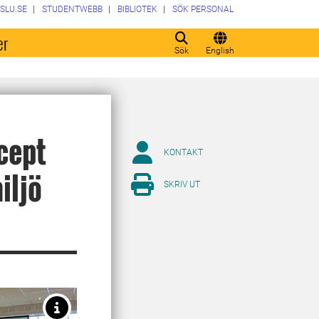
SLU.SE
STUDENTWEBB
BIBLIOTEK
SÖK PERSONAL
er
Sök
English
cept
KONTAKT
iljö
SKRIV UT