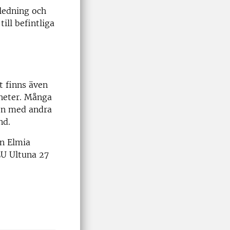
ledning och
ill befintliga
t finns även
nheter. Många
en med andra
nd.
an Elmia
LU Ultuna 27