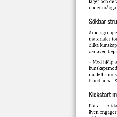
läget och de 
under många 
Sökbar str
Arbetsgruppen
materialet fö
olika kunskap
där även bepr
- Med hjälp 
kunskapsmodul
modell som s
bland annat S
Kickstart m
För att sprid
även engagera