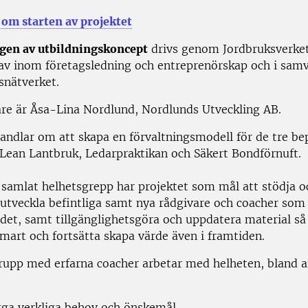
 om starten av projektet
gen av utbildningskoncept
drivs genom Jordbruksverket
v inom företagsledning och entreprenörskap och i sam
nätverket.
are är Åsa-Lina Nordlund, Nordlunds Utveckling AB.
handlar om att skapa en förvaltningsmodell för de tre b
Lean Lantbruk, Ledarpraktikan och Säkert Bondförnuft.
samlat helhetsgrepp har projektet som mål att stödja o
tveckla befintliga samt nya rådgivare och coacher som
et, samt tillgänglighetsgöra och uppdatera material så
mart och fortsätta skapa värde även i framtiden.
rupp med erfarna coacher arbetar med helheten, bland 
t:
gga verkliga behov och önskemål