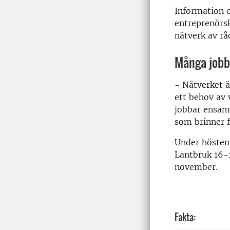
Information o
entreprenörsk
nätverk av rå
Många job
- Nätverket ä
ett behov av 
jobbar ensam
som brinner f
Under hösten
Lantbruk 16-
november.
Fakta: