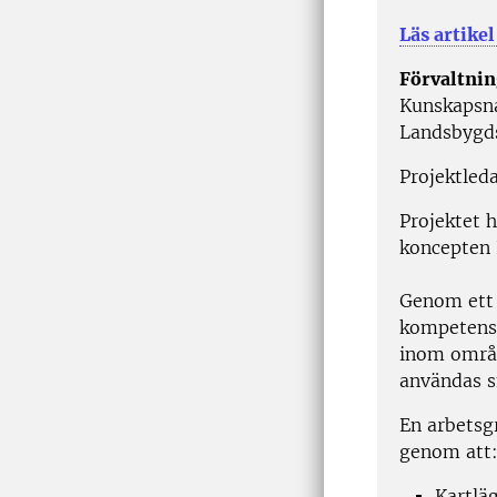
Läs artikel
Förvaltnin
Kunskapsna
Landsbygds
Projektled
Projektet 
koncepten 
Genom ett 
kompetensu
inom områd
användas s
En arbetsg
genom at
Kartlä