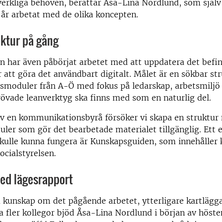
verkliga behoven, berättar Åsa-Lina Nordlund,
som själv
år arbetat med de olika koncepten
.
uktur på gång
 har även påbörjat arbetet med att uppdatera det befin
r att göra det användbart digitalt. Målet är en sökbar s
smoduler från A-Ö med fokus på ledarskap, arbetsmiljö 
övade leanverktyg ska finns med som en naturlig del.
av en kommunikationsbyrå försöker vi skapa en struktur
er som gör det bearbetade materialet tillgänglig. Ett
kulle kunna fungera är Kunskapsguiden, som innehåller 
ocialstyrelsen.
ed lägesrapport
a kunskap om det pågående arbetet, ytterligare kartläg
 fler kollegor bjöd Åsa-Lina Nordlund i början av hösten 