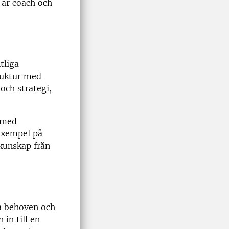
 är coach och
tliga
truktur med
och strategi,
 med
 exempel på
kunskap från
ga behoven och
in till en