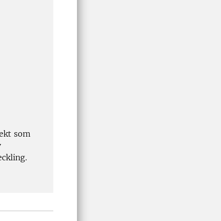
jekt som
v
tveckling.