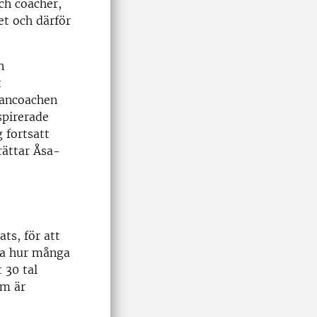
ch coacher,
t och därför
n
t
eancoachen
spirerade
 fortsatt
rättar Åsa-
ts, för att
gga hur många
 30 tal
om är