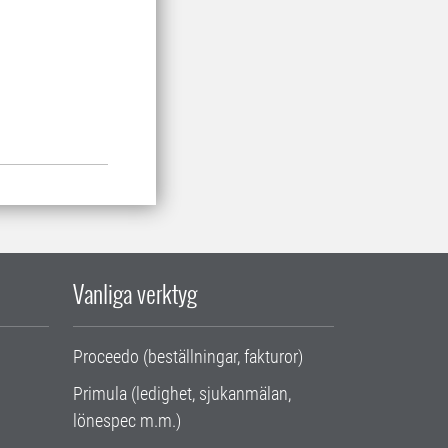
Vanliga verktyg
Proceedo (beställningar, fakturor)
Primula (ledighet, sjukanmälan,
lönespec m.m.)