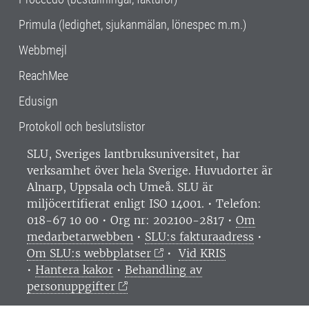
Primula (ledighet, sjukanmälan, lönespec m.m.)
Webbmejl
ReachMee
Edusign
Protokoll och beslutslistor
SLU, Sveriges lantbruksuniversitet, har
verksamhet över hela Sverige. Huvudorter är
Alnarp, Uppsala och Umeå.
SLU är
miljöcertifierat enligt ISO 14001. •
Telefon:
018-67 10 00 • Org nr: 202100-2817 •
Om
medarbetarwebben
•
SLU:s fakturaadress
•
Om SLU:s webbplatser
•
Vid KRIS
•
Hantera kakor
•
Behandling av
personuppgifter