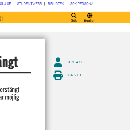
SLU.SE
STUDENTWEBB
BIBLIOTEK
SÖK PERSONAL
er
Sök
English
ängt
KONTAKT
SKRIV UT
terstängt
är möjlig