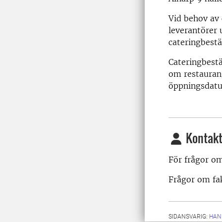
Vid behov av c
leverantörer 
cateringbestä
Cateringbestä
om restaurang
öppningsdat
Kontakt
För frågor o
Frågor om fak
SIDANSVARIG:
HAN