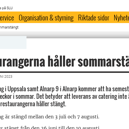
e på SLU
ervice
Organisation & styrning
Riktade sidor
Nyhet
ommarstängt
urangerna håller sommarst
NI 2023
ng i Uppsala samt Alnarp 9 i Alnarp kommer att ha semes
eckor i sommar. Det betyder att leverans av catering inte 
 restaurangerna håller stängt.
ng är stängd mellan den 3 juli och 7 augusti.
r stängt från den 26 juni till den 10 augusti.