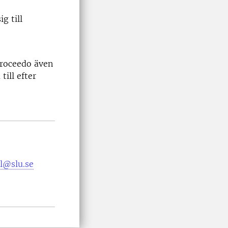
g till
Proceedo även
till efter
l@slu.se