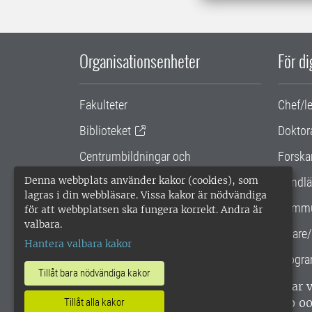
Organisationsenheter
För d
Fakulteter
Chef/l
Biblioteket
Doktor
Centrumbildningar och
Forska
samarbetsprojekt
Denna webbplats använder kakor (cookies), som
Handlä
lagras i din webbläsare. Vissa kakor är nödvändiga
Gemensamma verksamhetsstödet
Kommu
för att webbplatsen ska fungera korrekt. Andra är
valbara.
SLU Holding
Lärare/
Hantera valbara kakor
Progra
Tillåt bara nödvändiga kakor
SLU, Sveriges lantbruksuniversitet, har
enligt ISO 14001. •
Telefon: 018-67 10 0
Tillåt alla kakor