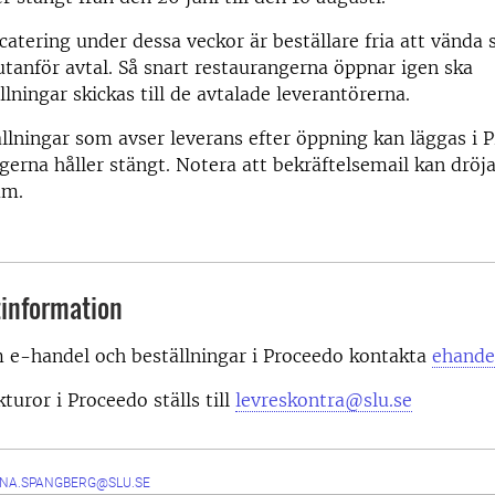
atering under dessa veckor är beställare fria att vända si
utanför avtal. Så snart restaurangerna öppnar igen ska
llningar skickas till de avtalade leverantörerna.
llningar som avser leverans efter öppning kan läggas i 
erna håller stängt. Notera att bekräftelsemail kan dröja 
um.
information
m e-handel och beställningar i Proceedo kontakta
ehande
turor i Proceedo ställs till
levreskontra@slu.se
NA.SPANGBERG@SLU.SE