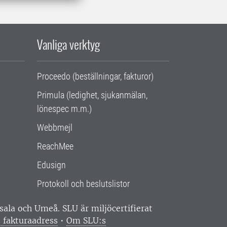
Vanliga verktyg
Proceedo (beställningar, fakturor)
Primula (ledighet, sjukanmälan,
lönespec m.m.)
Webbmejl
ReachMee
Edusign
Protokoll och beslutslistor
ppsala och Umeå.
SLU är miljöcertifierat
 fakturaadress
•
Om SLU:s