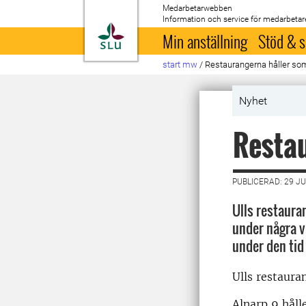
Medarbetarwebben
Information och service för medarbetar
Till startsida
Min anställning
Stöd & s
start mw
/
Restaurangerna håller s
Nyhet
Resta
PUBLICERAD: 29 JU
Ulls restaura
under några v
under den tid
Ulls restaura
Alnarp 9 hålle