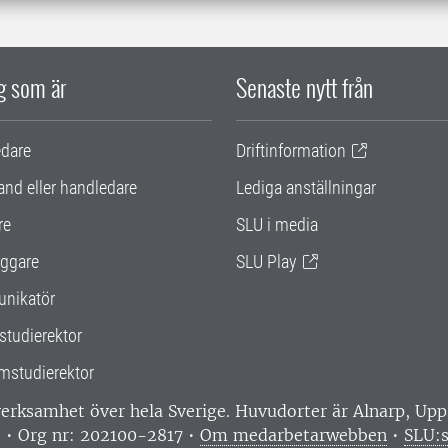
ig som är
Senaste nytt från
edare
Driftinformation
and eller handledare
Lediga anställningar
re
SLU i media
ggare
SLU Play
nikatör
studierektor
mstudierektor
 verksamhet över hela Sverige. Huvudorter är Alnarp, U
0 • Org nr: 202100-2817 •
Om medarbetarwebben
•
SLU:s