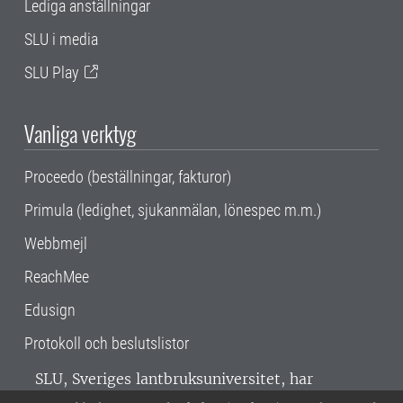
Lediga anställningar
SLU i media
SLU Play
Vanliga verktyg
Proceedo (beställningar, fakturor)
Primula (ledighet, sjukanmälan, lönespec m.m.)
Webbmejl
ReachMee
Edusign
Protokoll och beslutslistor
SLU, Sveriges lantbruksuniversitet, har
verksamhet över hela Sverige. Huvudorter är