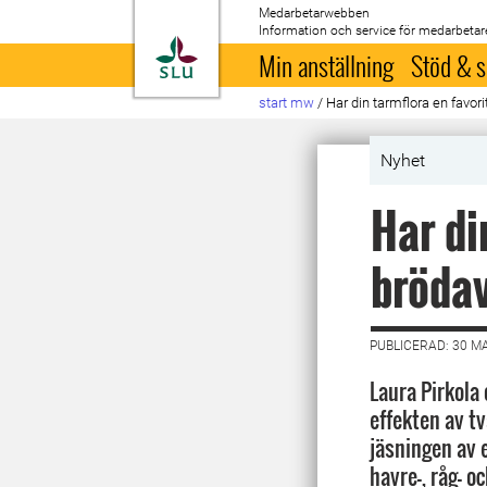
Medarbetarwebben
Information och service för medarbetar
Till startsida
Min anställning
Stöd & s
start mw
/
Har din tarmflora en favor
Nyhet
Har di
bröda
PUBLICERAD: 30 M
Laura Pirkola
effekten av tv
jäsningen av
havre-, råg- o