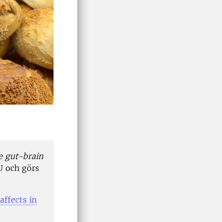
e gut-brain
U och görs
affects in