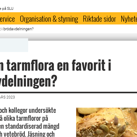
e på SLU
ervice
Organisation & styrning
Riktade sidor
Nyhet
it i brödavdelningen?
n tarmflora en favorit i
vdelningen?
ARS 2023
 och kollegor undersökte
å olika tarmfloror på
 en standardiserad mängd
ch vetebröd. Jäsning och