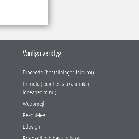
Vanliga verktyg
Proceedo (beställningar, fakturor)
Primula (ledighet, sjukanmälan,
lönespec m.m.)
Webbmejl
ReachMee
Edusign
Protokoll och beslutslistor