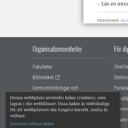
- Läs en int
SIDANSVARIG:
CAJ
Organisationsenheter
För d
Fakulteter
Chef/l
Biblioteket
Doktor
Centrumbildningar och
Forska
samarbetsprojekt
Denna webbplats använder kakor (cookies), som
Handlä
lagras i din webbläsare. Vissa kakor är nödvändiga
Gemensamma verksamhetsstödet
Kommu
för att webbplatsen ska fungera korrekt. Andra är
valbara.
SLU Holding
Lärare/
Hantera valbara kakor