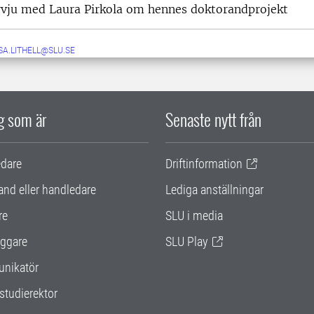
ervju med Laura Pirkola om hennes doktorandprojekt
SA.LITHELL@SLU.SE
ig som är
Senaste nytt från
edare
Driftinformation
and eller handledare
Lediga anställningar
re
SLU i media
ggare
SLU Play
nikatör
studierektor