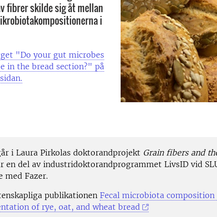
 fibrer skilde sig åt mellan
mikrobiotakompositionerna i
gget "Do your gut microbes
te in the bread section?" på
sidan.
går i Laura Pirkolas doktorandprojekt
Grain fibers and th
är en del av industridoktorandprogrammet LivsID vid SL
e med Fazer.
tenskapliga publikationen
Fecal microbiota composition 
entation of rye, oat, and wheat bread