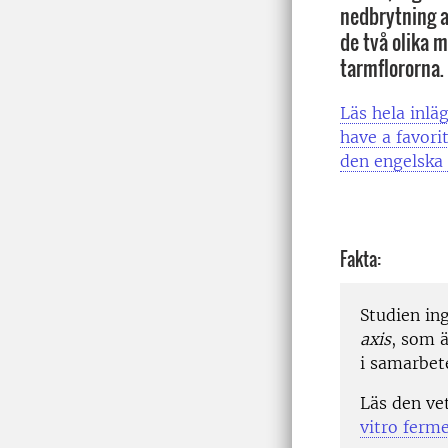
nedbrytning av
de två olika 
tarmflororna.
Läs hela inlä
have a favori
den engelska 
Fakta:
Studien in
axis
, som 
i samarbet
Läs den ve
vitro ferm