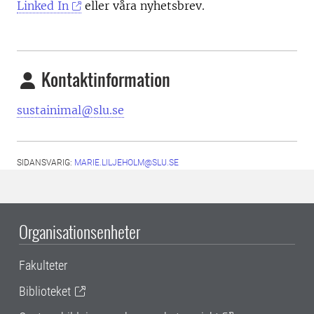
Linked In
eller våra nyhetsbrev.
Kontaktinformation
sustainimal@slu.se
SIDANSVARIG:
MARIE.LILJEHOLM@SLU.SE
Organisationsenheter
Fakulteter
Biblioteket