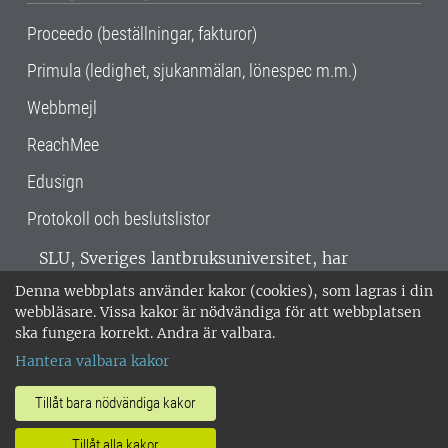
Proceedo (beställningar, fakturor)
Primula (ledighet, sjukanmälan, lönespec m.m.)
Webbmejl
ReachMee
Edusign
Protokoll och beslutslistor
SLU, Sveriges lantbruksuniversitet, har
verksamhet över hela Sverige. Huvudorter är
Denna webbplats använder kakor (cookies), som lagras i din
Alnarp, Uppsala och Umeå.
SLU är
webbläsare. Vissa kakor är nödvändiga för att webbplatsen
miljöcertifierat enligt ISO 14001. •
Telefon:
ska fungera korrekt. Andra är valbara.
018-67 10 00 • Org nr: 202100-2817 •
Om
Hantera valbara kakor
medarbetarwebben
•
SLU:s fakturaadress
•
Om SLU:s webbplatser
•
Vid KRIS
Tillåt bara nödvändiga kakor
•
Hantera kakor
•
Behandling av
Tillåt alla kakor