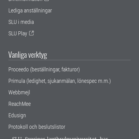
Lediga anställningar
SLU i media
SLU Play
Vanliga verktyg
Proceedo (beställningar, fakturor)
Primula (ledighet, sjukanmälan, lönespec m.m.)
Webbmejl
ReachMee
Edusign
Protokoll och beslutslistor
SLU, Sveriges lantbruksuniversitet, har