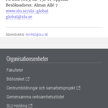
Besöksadress: Almas Allé 7
www.slu.se/slu-global
global@slu.se
SIDANSVARIG:
SW-RED@SLU.SE
Organisationsenheter
Fakulteter
Biblioteket
Centrumbildningar och samarbetsprojekt
Gemensamma verksamhetsstödet
SLU Holding