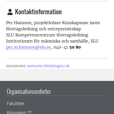
Kontaktinformation
Per Hansson, projektledare Kunskapsnav inom
företagsledning och entreprenörskap
SLU Kompetenscentrum företagsledning
Institutionen för människa och samhälle, SLU
per.m.hansson@slu.se
, 040-41
50 80
SIDANSVARIG:
MARIANNE.PERSSON@SLU.SE
Organisationsenheter
Fakulteter
Biblioteket