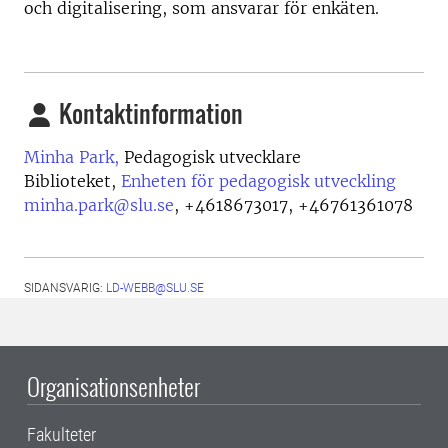
och digitalisering, som ansvarar för enkäten.
Kontaktinformation
Minha Park,
Pedagogisk utvecklare
Biblioteket,
Enheten för pedagogisk utveckling
minha.park@slu.se
,
+4618673017, +46761361078
SIDANSVARIG:
LD-WEBB@SLU.SE
Organisationsenheter
Fakulteter