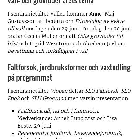
Vall- och grovfoder årets tema
I seminarietältet Vallen kommer Anne-Maj
Gustavsson att berätta om
Fördelning av kväve
till vall
onsdagen den 29 juni. Torsdag den 30 juni
pratar Cecilia Muller om att
Odla grovfoder till
häst
och Ingrid Wesström och Abraham Joel om
Bevattning och torktålighet i vall
.
Fältförsök, jordbruksformer och växtodling
på programmet
I seminarietältet
Vippan
deltar
SLU Fältforsk
,
SLU
Epok
och
SLU Grogrund
med varsin presentation.
Fältförsök då, nu och i framtiden
.
Medverkande: Anneli Lundkvist och Lisa
Beste. 29 juni.
Regenerativt jordbruk, bevarandejordbruk,