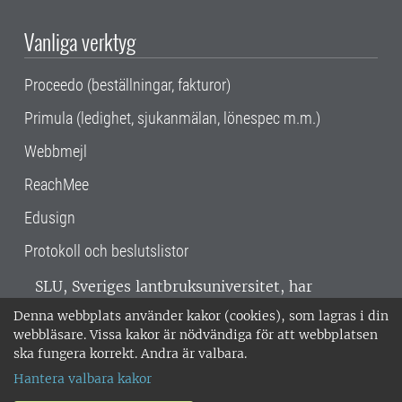
Vanliga verktyg
Proceedo (beställningar, fakturor)
Primula (ledighet, sjukanmälan, lönespec m.m.)
Webbmejl
ReachMee
Edusign
Protokoll och beslutslistor
SLU, Sveriges lantbruksuniversitet, har
verksamhet över hela Sverige. Huvudorter är
Denna webbplats använder kakor (cookies), som lagras i din
Alnarp, Uppsala och Umeå.
SLU är
webbläsare. Vissa kakor är nödvändiga för att webbplatsen
miljöcertifierat enligt ISO 14001. •
Telefon:
ska fungera korrekt. Andra är valbara.
018-67 10 00 • Org nr: 202100-2817 •
Om
Hantera valbara kakor
medarbetarwebben
•
SLU:s fakturaadress
•