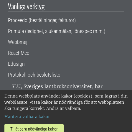
Vanliga verktyg
Proceedo (beställningar, fakturor)
Primula (ledighet, sjukanmälan, lönespec m.m.)
Webbmejl
ReachMee
Edusign
Protokoll och beslutslistor
SLU, Sveriges lantbruksuniversitet, har
verksamhet över hela Sverige. Huvudorter är
Denna webbplats använder kakor (cookies), som lagras i din
Alnarp, Uppsala och Umeå.
SLU är
webbläsare. Vissa kakor är nödvändiga för att webbplatsen
miljöcertifierat enligt ISO 14001. •
Telefon:
ska fungera korrekt. Andra är valbara.
018-67 10 00 • Org nr: 202100-2817 •
Om
Hantera valbara kakor
medarbetarwebben
•
SLU:s fakturaadress
•
Om SLU:s webbplatser
•
Vid KRIS
Tillåt bara nödvändiga kakor