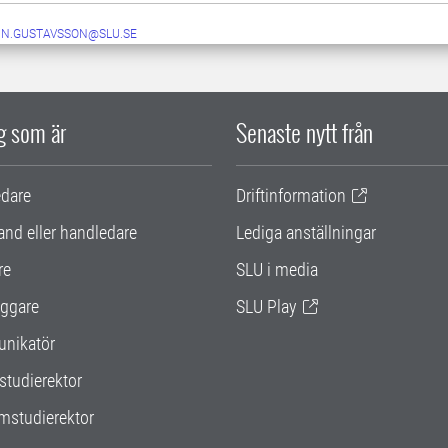
IN.GUSTAVSSON@SLU.SE
ig som är
Senaste nytt från
edare
Driftinformation
and eller handledare
Lediga anställningar
re
SLU i media
ggare
SLU Play
nikatör
studierektor
mstudierektor