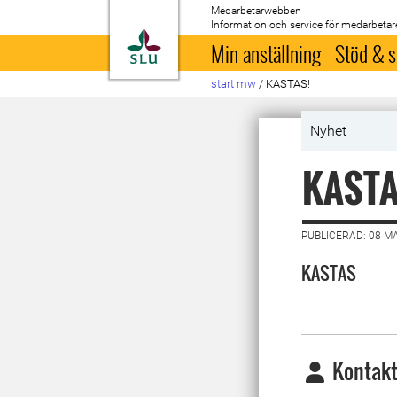
Medarbetarwebben
Information och service för medarbetar
Till startsida
Min anställning
Stöd & s
start mw
/
KASTAS!
Nyhet
KASTA
PUBLICERAD: 08 M
KASTAS
Kontakt