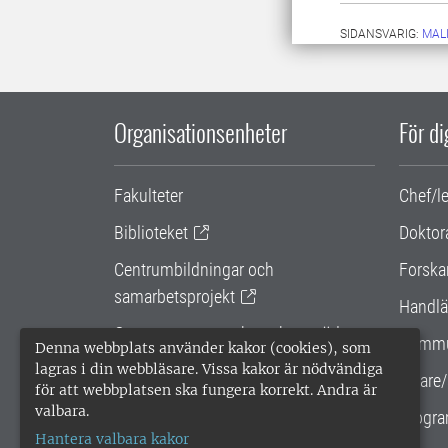
SIDANSVARIG:
MAL
Organisationsenheter
För d
Fakulteter
Chef/l
Biblioteket
Doktor
Centrumbildningar och
Forska
samarbetsprojekt
Handlä
Gemensamma verksamhetsstödet
Kommu
Denna webbplats använder kakor (cookies), som
lagras i din webbläsare. Vissa kakor är nödvändiga
SLU Holding
Lärare/
för att webbplatsen ska fungera korrekt. Andra är
valbara.
Progra
Hantera valbara kakor