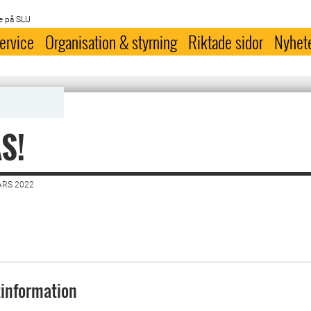
e på SLU
ervice
Organisation & styrning
Riktade sidor
Nyhet
S!
ARS 2022
information