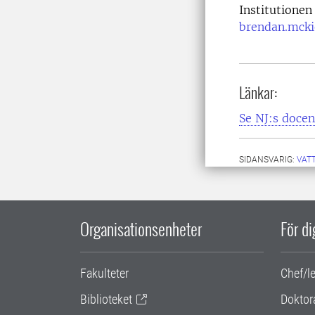
Institutionen
brendan.mcki
Länkar:
Se NJ:s docen
SIDANSVARIG:
VAT
Organisationsenheter
För d
Fakulteter
Chef/l
Biblioteket
Doktor