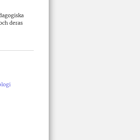
edagogiska
 och deras
ologi