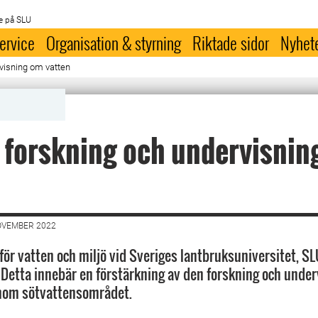
e på SLU
ervice
Organisation & styrning
Riktade sidor
Nyhet
rvisning om vatten
 forskning och undervisnin
OVEMBER 2022
för vatten och miljö vid Sveriges lantbruksuniversitet, SLU
 Detta innebär en förstärkning av den forskning och unde
inom sötvattensområdet.