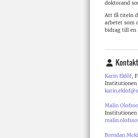
doktorand som
Att få titeln
arbetet som d
bidrag till en
Kontakt
Karin Eklöf,
F
Institutionen
karin.eklof@s
Malin Olofsso
Institutionen
malin.olofss
Brendan Mcki