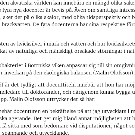
 den akvatiska världen kan innebära en mängd olika sak
s fyra nya docenter är bevis på. Även om samtliga intress
, sker det på olika skalor, med olika tidsperspektiv och 
 brackvatten. De fyra docenterna har sina respektive fö
en av kvicksilver i mark och vatten och hur kvicksilvret
rkat av naturliga och mänskligt orsakade störningar i na
bakterier i Bottniska viken anpassar sig till sin omgivn
ör inverkan på den ekologiska balansen (Malin Olofsson),
öf är det tydligt att docenttiteln innebär att hon har möj
ndledare till doktorander, och därigenom kunna bygga u
pp. Malin Olofsson uttrycker det så här:
ebär docenturen en bekräftelse på att jag utvecklats i 
ska agerande. Det ger mig bland annat möjligheten att 
 få sitta med som bedömare vid disputationer, något so
t spännande och utvecklande.