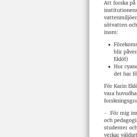
Att forska på
institutionen
vattenmiljöer
sötvatten och
inom:
Förekomst
blir påve
Eklöf)
Hur cyano
det har f
För Karin Ekl
vara huvudha
forskningsgru
- För mig inn
och pedagogi
studenter och
verkar väldig