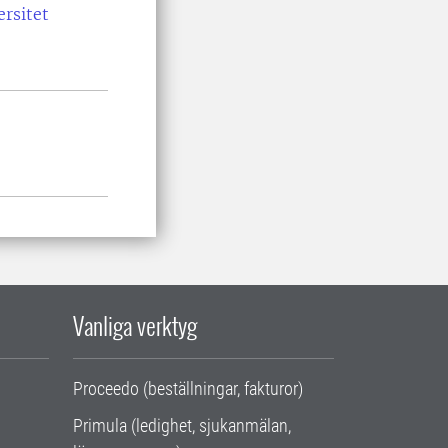
ersitet
Vanliga verktyg
Proceedo (beställningar, fakturor)
Primula (ledighet, sjukanmälan,