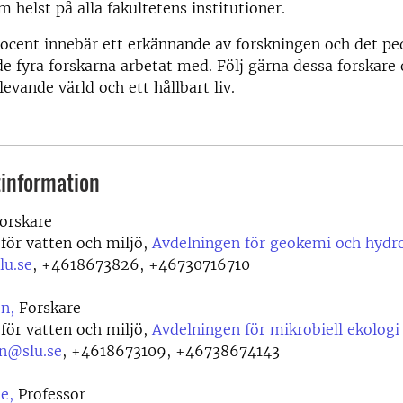
 helst på alla fakultetens institutioner.
 docent innebär ett erkännande av forskningen och det p
e fyra forskarna arbetat med. Följ gärna dessa forskare
 levande värld och ett hållbart liv.
information
orskare
 för vatten och miljö,
Avdelningen för geokemi och hydr
lu.se
,
+4618673826, +46730716710
n,
Forskare
 för vatten och miljö,
Avdelningen för mikrobiell ekologi
on@slu.se
,
+4618673109, +46738674143
e,
Professor