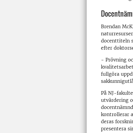
Docentnämn
Brendan McKi
naturresurser
docenttiteln 
efter doktor
- Prövning oc
kvalitetsarbe
fullgöra upp
sakkunnigutl
På NJ-fakultet
utvärdering 
docentnämnde
kontrollerar 
deras forskni
presentera si