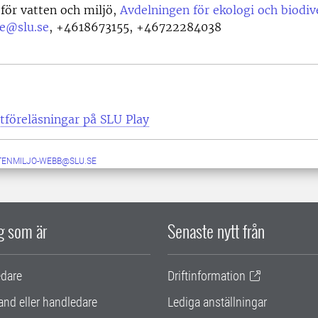
 för vatten och miljö,
Avdelningen för ekologi och biodiv
e@slu.se
,
+4618673155, +46722284038
tföreläsningar på SLU Play
TENMILJO-WEBB@SLU.SE
ig som är
Senaste nytt från
edare
Driftinformation
and eller handledare
Lediga anställningar