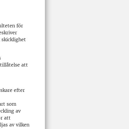
lteten för
eskriver
 skicklighet
s
illåtelse att
rskare efter
art som
eckling av
r att
jas av vilken