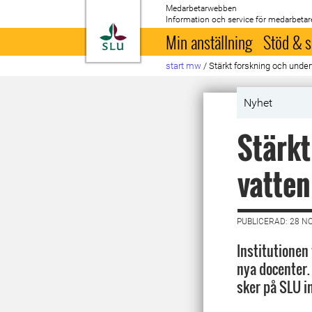
Medarbetarwebben
Information och service för medarbetar
Till startsida
Min anställning
Stöd & s
start mw
/
Stärkt forskning och unde
Nyhet
Stärkt
vatten
PUBLICERAD: 28 N
Institutionen 
nya docenter.
sker på SLU 