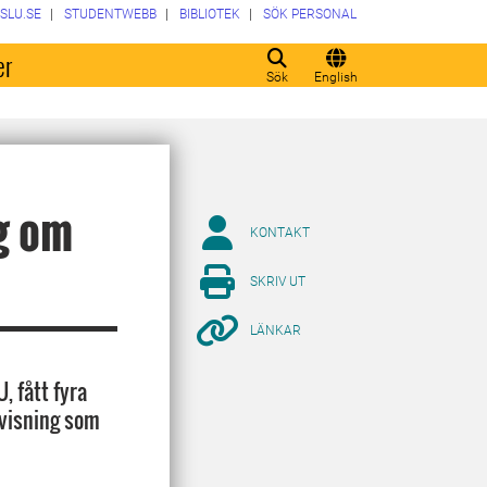
SLU.SE
STUDENTWEBB
BIBLIOTEK
SÖK PERSONAL
er
Sök
English
g om
KONTAKT
SKRIV UT
LÄNKAR
, fått fyra
rvisning som