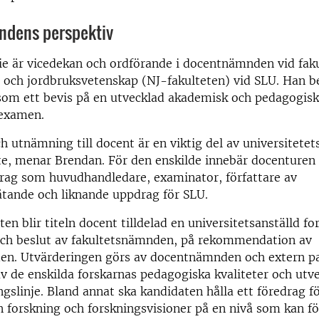
dens perspektiv
e är vicedekan och ordförande i docentnämnden vid faku
 och jordbruksvetenskap (NJ-fakulteten) vid SLU. Han b
som ett bevis på en utvecklad akademisk och pedagogisk
sexamen.
h utnämning till docent är en viktig del av universitetet
te, menar Brendan. För den enskilde innebär docenturen t
drag som huvudhandledare, examinator, författare av
åtande och liknande uppdrag för SLU.
en blir titeln docent tilldelad en universitetsanställd fo
och beslut av fakultetsnämnden, på rekommendation av
n. Utvärderingen görs av docentnämnden och extern p
av de enskilda forskarnas pedagogiska kvaliteter och utv
ngslinje. Bland annat ska kandidaten hålla ett föredrag fö
n forskning och forskningsvisioner på en nivå som kan föl