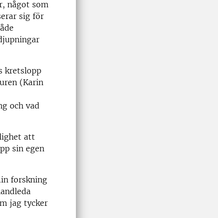
er, något som
erar sig för
både
rdjupningar
s kretslopp
turen (Karin
ing och vad
lighet att
pp sin egen
min forskning
handleda
m jag tycker