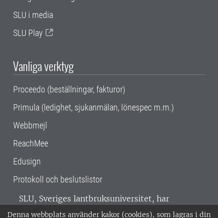
SLU i media
SLU Play
Vanliga verktyg
Proceedo (beställningar, fakturor)
Primula (ledighet, sjukanmälan, lönespec m.m.)
Webbmejl
ReachMee
Edusign
Protokoll och beslutslistor
SLU, Sveriges lantbruksuniversitet, har
verksamhet över hela Sverige. Huvudorter är
Denna webbplats använder kakor (cookies), som lagras i din