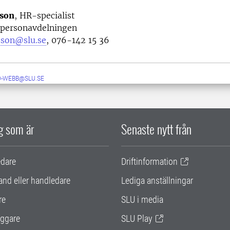
sson
, HR-specialist
personavdelningen
sson@slu.se
, 076-142 15 36
D-WEBB@SLU.SE
ig som är
Senaste nytt från
edare
Driftinformation
and eller handledare
Lediga anställningar
re
SLU i media
ggare
SLU Play