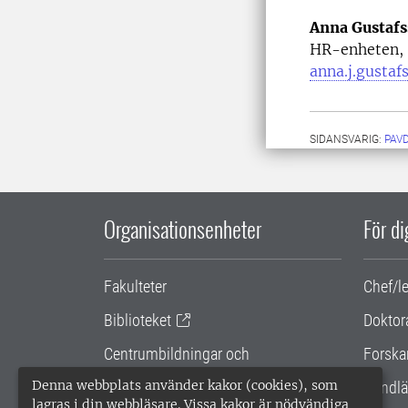
Anna Gustaf
HR-enheten, 
anna.j.gustaf
SIDANSVARIG:
PAV
Organisationsenheter
För d
Fakulteter
Chef/l
Biblioteket
Doktor
Centrumbildningar och
Forska
samarbetsprojekt
Denna webbplats använder kakor (cookies), som
Handlä
lagras i din webbläsare. Vissa kakor är nödvändiga