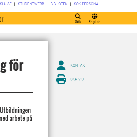
SLU.SE
STUDENTWEBB
BIBLIOTEK
SÖK PERSONAL
er
Sök
English
g för
KONTAKT
SKRIV UT
 Utbildningen
med arbete på