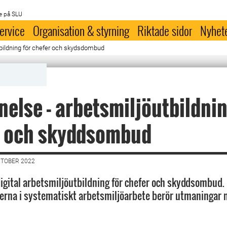
e på SLU
ervice
Organisation & styrning
Riktade sidor
Nyhet
bildning för chefer och skydsdombud
else - arbetsmiljöutbildnin
r och skyddsombud
KTOBER 2022
 digital arbetsmiljöutbildning för chefer och skyddsombud.
erna i systematiskt arbetsmiljöarbete berör utmaningar 