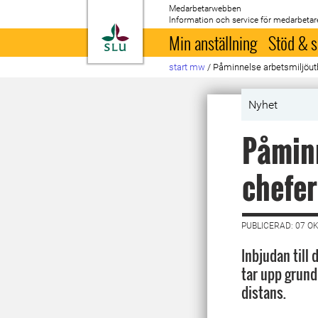
Medarbetarwebben
Information och service för medarbetar
Till startsida
Min anställning
Stöd & s
start mw
/
Påminnelse arbetsmiljöut
Nyhet
Påminn
chefe
PUBLICERAD: 07 O
Inbjudan till
tar upp grund
distans.