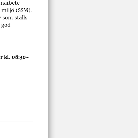
amarbete
 miljö (SSM).
 som ställs
n god
 kl. 08:30-