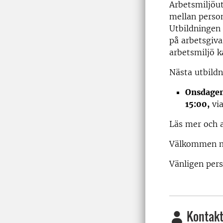
Arbetsmiljöu
mellan person
Utbildningen
på arbetsgiva
arbetsmiljö k
Nästa utbildni
Onsdagen
15:00,
vi
Läs mer och 
Välkommen m
Vänligen per
Kontakt