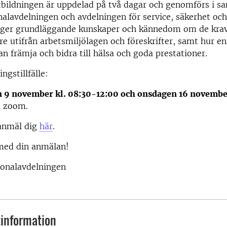
tbildningen är uppdelad på två dagar och genomförs i s
alavdelningen och avdelningen för service, säkerhet och
 ger grundläggande kunskaper och kännedom om de krav
re utifrån arbetsmiljölagen och föreskrifter, samt hur e
an främja och bidra till hälsa och goda prestationer.
ngstillfälle:
 9 november kl. 08:30-12:00 och onsdagen 16 november
a zoom.
anmäl dig
här
.
ed din anmälan!
sonalavdelningen
information