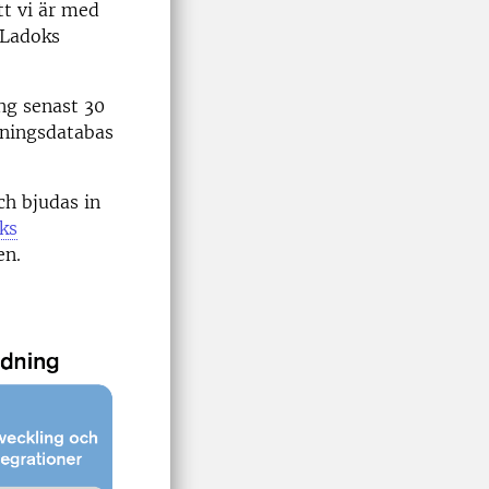
tt vi är med
 Ladoks
ng senast 30
dningsdatabas
h bjudas in
ks
en.