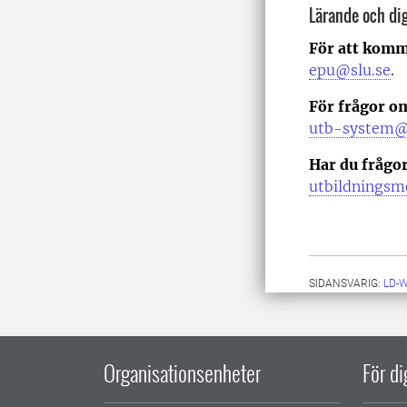
Lärande och dig
För att komm
epu@slu.se
.
För frågor o
utb-system@
Har du frågo
utbildningsm
SIDANSVARIG:
LD-
Organisationsenheter
För d