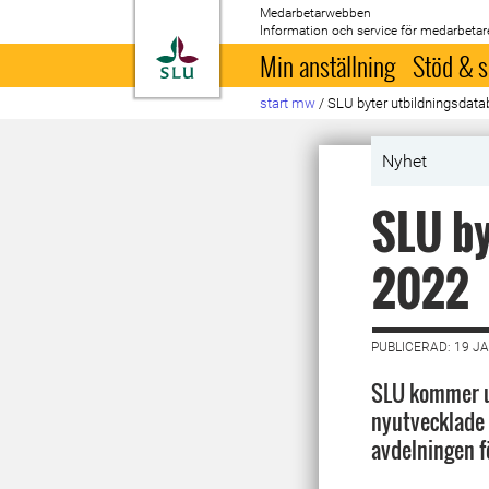
Medarbetarwebben
Information och service för medarbetar
Till startsida
Min anställning
Stöd & s
start mw
/
SLU byter utbildningsdat
Nyhet
SLU by
2022
PUBLICERAD: 19 J
SLU kommer un
nyutvecklade 
avdelningen fö