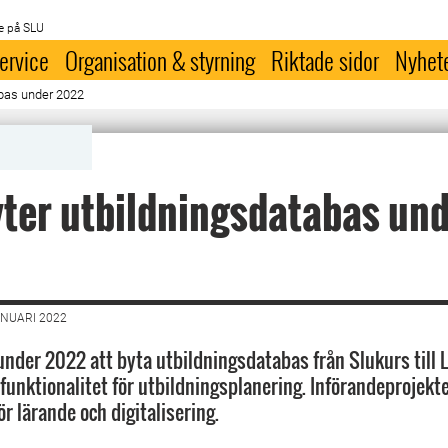
e på SLU
ervice
Organisation & styrning
Riktade sidor
Nyhet
abas under 2022
ter utbildningsdatabas un
ANUARI 2022
der 2022 att byta utbildningsdatabas från Slukurs till 
funktionalitet för utbildningsplanering. Införandeprojekte
r lärande och digitalisering.