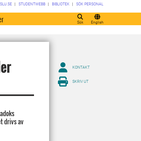
SLU.SE
STUDENTWEBB
BIBLIOTEK
SÖK PERSONAL
er
Sök
English
der
KONTAKT
SKRIV UT
Ladoks
t drivs av