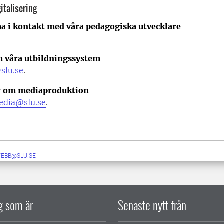
italisering
a i kontakt med våra pedagogiska utvecklare
m våra utbildningssystem
slu.se
.
r om mediaproduktion
edia@slu.se
.
WEBB@SLU.SE
ig som är
Senaste nytt från