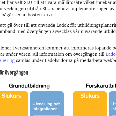
et har valt SLU till att vara mållärosäte vilket innebär a
 utvecklingen utifrån SLU:s behov. Implementeringen av
t pågår sedan hösten 2021.
t gå över till att använda Ladok för utbildningsplaneri
 samband med övergången avvecklas vår nuvarande utbil
tioner i verksamheten kommer att informeras löpande oc
ngar under våren. All information om övergången till
Lado
anering
samlas under Ladoksidorna på medarbetarwebb
för övergången