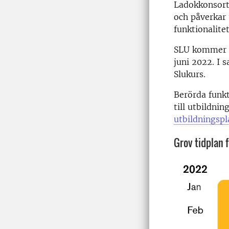
Ladokkonsorti
och påverkar
funktionalite
SLU kommer at
juni 2022. I
Slukurs.
Berörda funk
till utbildni
utbildningspl
Grov tidplan 