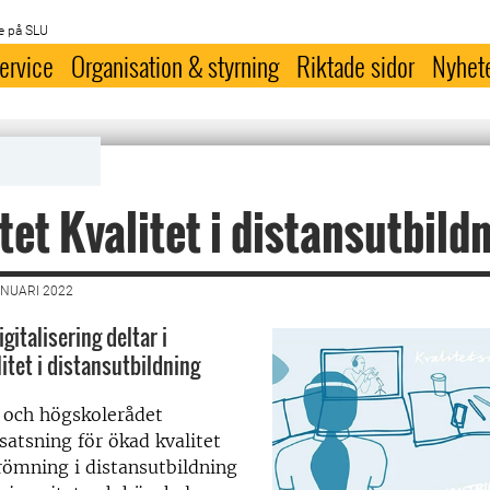
e på SLU
ervice
Organisation & styrning
Riktade sidor
Nyhet
tet Kvalitet i distansutbild
ANUARI 2022
gitalisering deltar i
itet i distansutbildning
 och högskolerådet
atsning för ökad kvalitet
ömning i distansutbildning