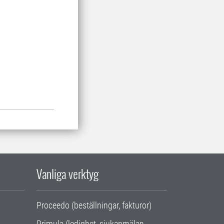
Vanliga verktyg
Proceedo (beställningar, fakturor)
Primula (ledighet, sjukanmälan,