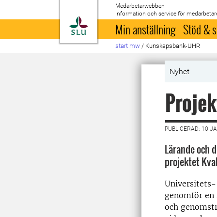
Medarbetarwebben
Information och service för medarbetar
Till startsida
Min anställning
Stöd & s
start mw
/
Kunskapsbank-UHR
Nyhet
Projek
PUBLICERAD: 10 J
Lärande och di
projektet Kval
Universitets-
genomför en s
och genomstr