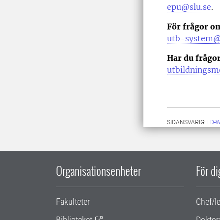
epu@slu.se
.
För frågor o
utb-system@
Har du frågo
utbildningsm
SIDANSVARIG:
LD-
Organisationsenheter
För d
Fakulteter
Chef/l
Biblioteket
Doktor