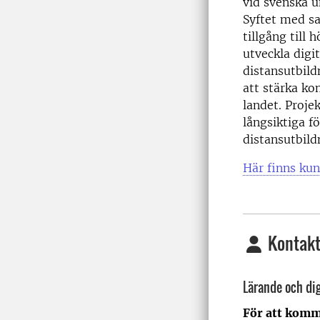
vid svenska u
Syftet med sa
tillgång till
utveckla digi
distansutbild
att stärka ko
landet. Proje
långsiktiga f
distansutbild
Här finns ku
Kontakt
Lärande och dig
För att komm