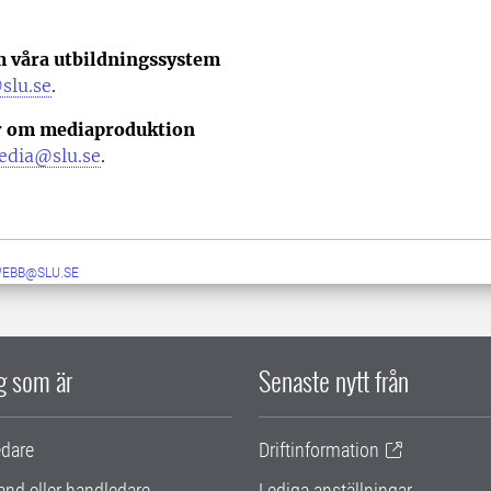
m våra utbildningssystem
slu.se
.
r om mediaproduktion
edia@slu.se
.
WEBB@SLU.SE
ig som är
Senaste nytt från
edare
Driftinformation
and eller handledare
Lediga anställningar