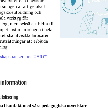
niversitet och högskolor.
tsningen är att ge ökad
 högskoleutbildning och
tala verktyg för
ning, men också att bidra till
mpetensförsörjningen i hela
ktet ska utveckla lärosätens
örutsättningar att erbjuda
ning.
nskapsbanken hos UHR
information
italisering
a i kontakt med våra pedagogiska utvecklare