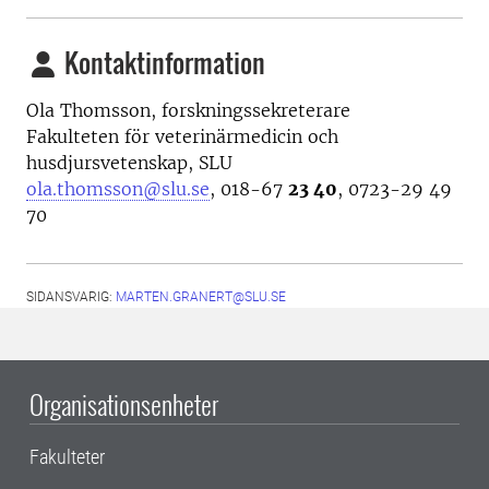
Kontaktinformation
Ola Thomsson, forskningssekreterare
Fakulteten för veterinärmedicin och
husdjursvetenskap, SLU
ola.thomsson@slu.se
, 018-67
23 40
, 0723-29 49
70
SIDANSVARIG:
MARTEN.GRANERT@SLU.SE
Organisationsenheter
Fakulteter