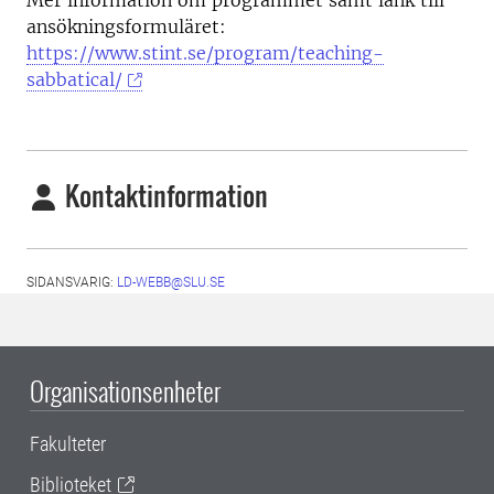
Mer information om programmet samt länk till
ansökningsformuläret:
https://www.stint.se/program/teaching-
sabbatical/
Kontaktinformation
SIDANSVARIG:
LD-WEBB@SLU.SE
Organisationsenheter
Fakulteter
Biblioteket