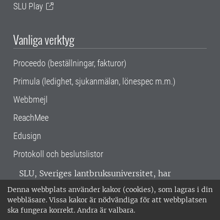
SLU Play
Vanliga verktyg
Proceedo (beställningar, fakturor)
Primula (ledighet, sjukanmälan, lönespec m.m.)
Webbmejl
ReachMee
Edusign
Protokoll och beslutslistor
SLU, Sveriges lantbruksuniversitet, har
verksamhet över hela Sverige. Huvudorter är
Denna webbplats använder kakor (cookies), som lagras i din
Alnarp, Uppsala och Umeå.
SLU är
webbläsare. Vissa kakor är nödvändiga för att webbplatsen
miljöcertifierat enligt ISO 14001. •
Telefon:
ska fungera korrekt. Andra är valbara.