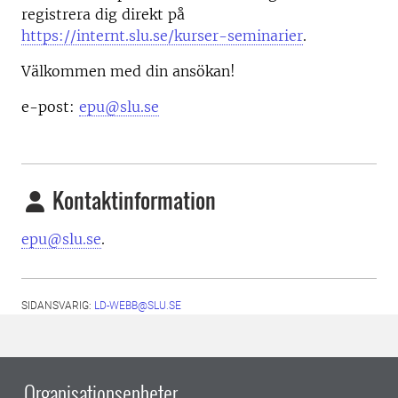
registrera dig direkt på
https://internt.slu.se/kurser-seminarier
.
Välkommen med din ansökan!
e-post:
epu@slu.se
Kontaktinformation
epu@slu.se
.
SIDANSVARIG:
LD-WEBB@SLU.SE
Organisationsenheter