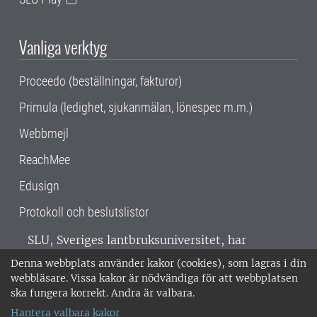
Vanliga verktyg
Proceedo (beställningar, fakturor)
Primula (ledighet, sjukanmälan, lönespec m.m.)
Webbmejl
ReachMee
Edusign
Protokoll och beslutslistor
SLU, Sveriges lantbruksuniversitet, har
verksamhet över hela Sverige. Huvudorter är
Denna webbplats använder kakor (cookies), som lagras i din
Alnarp, Uppsala och Umeå.
SLU är
webbläsare. Vissa kakor är nödvändiga för att webbplatsen
miljöcertifierat enligt ISO 14001. •
Telefon:
ska fungera korrekt. Andra är valbara.
018-67 10 00 • Org nr: 202100-2817 •
Om
Hantera valbara kakor