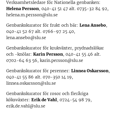
Verksamhetsledare för Nationella genbanken:
Helena Persson
, 040-41 51 47 alt. 0735-32 84 92,
helena.m.persson@slu.se
Genbankskurator för frukt och bär:
Lena Ansebo
,
040-41 52 67 alt. 0766-97 25 40,
lena.ansebo@slu.se
Genbankskurator för krukväxter, prydnadslökar
och -knölar:
Karin Persson
, 040-41 55 46 alt.
0702-64 63 56, karin.persson@slu.se
Genbankskurator för perenner:
Linnea Oskarsson
,
040-41 55 86 alt. 070-350 14 19,
linnea.oskarsson@slu.se
Genbankskurator för rosor och fleråriga
köksväxter:
Erik de Vahl
, 0724-54 98 79,
erik.de.vahl@slu.se