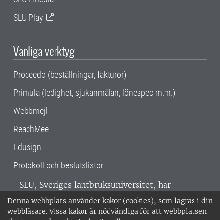
SLU Play
Vanliga verktyg
Proceedo (beställningar, fakturor)
Primula (ledighet, sjukanmälan, lönespec m.m.)
Webbmejl
ReachMee
Edusign
Protokoll och beslutslistor
SLU, Sveriges lantbruksuniversitet, har
verksamhet över hela Sverige. Huvudorter är
Denna webbplats använder kakor (cookies), som lagras i din
Alnarp, Uppsala och Umeå.
SLU är
webbläsare. Vissa kakor är nödvändiga för att webbplatsen
miljöcertifierat enligt ISO 14001. •
Telefon: