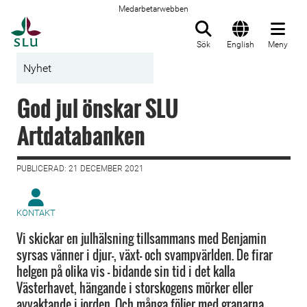
Medarbetarwebben
Till startsida
Sök
English
Meny
Nyhet
God jul önskar SLU
Artdatabanken
PUBLICERAD: 21 DECEMBER 2021
KONTAKT
Vi skickar en julhälsning tillsammans med Benjamin
syrsas vänner i djur-, växt- och svampvärlden. De firar
helgen på olika vis – bidande sin tid i det kalla
Västerhavet, hängande i storskogens mörker eller
avvaktande i jorden. Och många följer med granarna