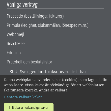
Vanliga verktyg
Proceedo (beställningar, fakturor)
Primula (ledighet, sjukanmälan, lönespec m.m.)
Webbmejl
ReachMee
Edusign
Protokoll och beslutslistor
SLU, Sveriges lantbruksuniversitet, har
verksamhet över hela Sverige. Huvudorter är
Denna webbplats använder kakor (cookies), som lagras i din
Alnarp, Uppsala och Umeå.
SLU är
webbläsare. Vissa kakor är nödvändiga för att webbplatsen
miljöcertifierat enligt ISO 14001. •
Telefon:
ska fungera korrekt. Andra är valbara.
018-67 10 00 • Org nr: 202100-2817 •
Om
Hantera valbara kakor
medarbetarwebben
•
SLU:s fakturaadress
•
Om SLU:s webbplatser
•
Vid KRIS
Tillåt bara nödvändiga kakor