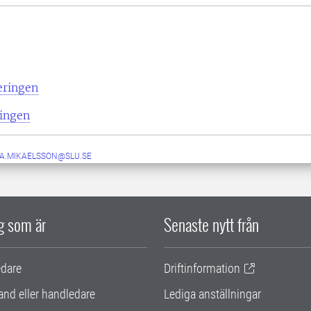
eringen
ingen
DA.MIKAELSSON@SLU.SE
ig som är
Senaste nytt från
edare
Driftinformation
and eller handledare
Lediga anställningar