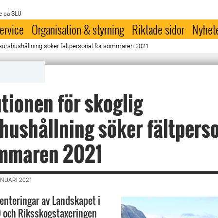
e på SLU
ervice
Organisation & styrning
Riktade sidor
Nyhet
resurshushållning söker fältpersonal för sommaren 2021
utionen för skoglig
hushållning söker fältpers
ommaren 2021
ANUARI 2021
venteringar av Landskapet i
) och Riksskogstaxeringen