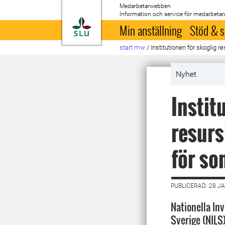
Medarbetarwebben
Information och service för medarbetar
Till startsida
Min anställning
Stöd & s
start mw
/
Institutionen för skoglig 
Nyhet
Instit
resurs
för s
PUBLICERAD: 28 J
Nationella In
Sverige (NILS