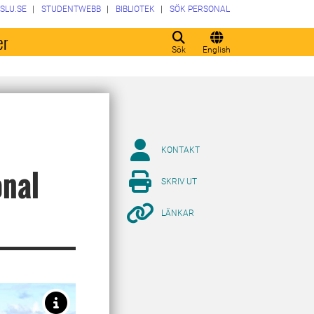
SLU.SE
STUDENTWEBB
BIBLIOTEK
SÖK PERSONAL
er
Sök
English
KONTAKT
onal
SKRIV UT
LÄNKAR