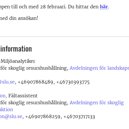
pen till och med 28 februari. Du hittar den
här
.
ed din ansökan!
information
Miljöanalytiker
 för skoglig resurshushållning,
Avdelningen för landskap
@slu.se
,
+46907868489, +46730393775
on,
Fältassistent
 för skoglig resurshushållning,
Avdelningen för skoglig
uktion
son@slu.se
,
+46907868259, +46703717133