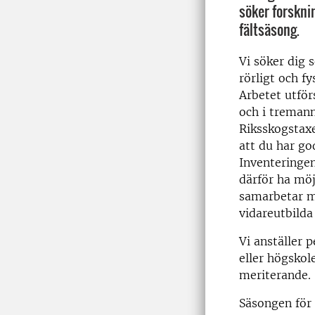
söker forskn
fältsäsong.
Vi söker dig s
rörligt och f
Arbetet utfö
och i treman
Riksskogstaxe
att du har g
Inventeringe
därför ha möj
samarbetar m
vidareutbilda
Vi anställer 
eller högskol
meriterande.
Säsongen för 