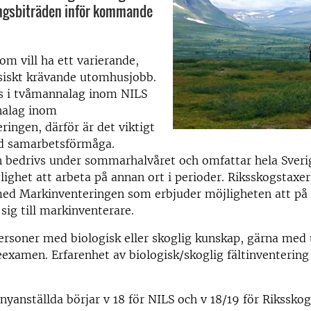
ingsbiträden inför kommande
om vill ha ett varierande,
ysiskt krävande utomhusjobb.
rs i tvåmannalag inom NILS
nalag inom
ringen, därför är det viktigt
od samarbetsförmåga.
n bedrivs under sommarhalvåret och omfattar hela Sveri
lighet att arbeta på annan ort i perioder. Riksskogstaxe
ed Markinventeringen som erbjuder möjligheten att på 
 sig till markinventerare.
personer med biologisk eller skoglig kunskap, gärna med 
eexamen. Erfarenhet av biologisk/skoglig fältinventering
nyanställda börjar v 18 för NILS och v 18/19 för Rikssko