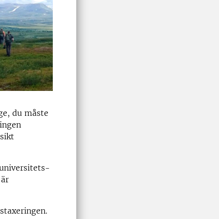
ge, du måste
ringen
sikt
universitets-
 är
gstaxeringen.