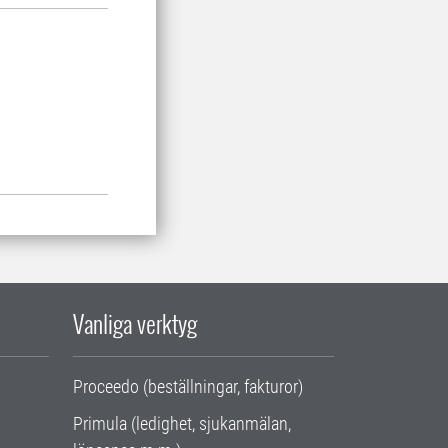
Vanliga verktyg
Proceedo (beställningar, fakturor)
Primula (ledighet, sjukanmälan,