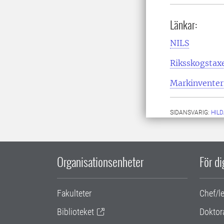
Länkar:
NILS
Riksskogstax
Markinventer
SIDANSVARIG:
HIL
Organisationsenheter
För d
Fakulteter
Chef/l
Biblioteket
Doktor