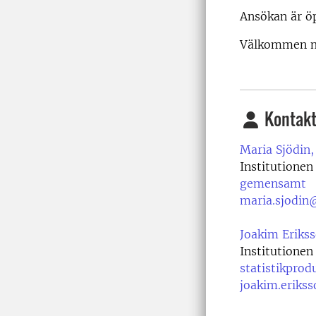
Ansökan är öp
Välkommen m
Kontakt
Maria Sjödin,
Institutionen
gemensamt
maria.sjodin
Joakim Erikss
Institutionen
statistikprod
joakim.eriks