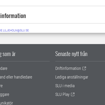
information
IE.LILJEHOLM@SLU.SE
ig som är
Senaste nytt från
edare
Driftinformation
and eller handledare
Lediga anställningar
re
SLU i media
ggare
SLU Play
nikatör