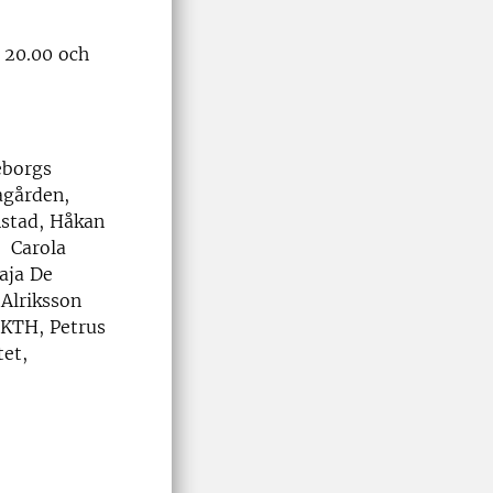
 20.00 och
eborgs
agården,
nstad, Håkan
, Carola
aja De
Alriksson
n KTH, Petrus
tet,