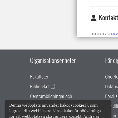
Kontakt
SIDANSVARIG:
MAR
Organisationsenheter
För d
Fakulteter
Chef/l
Biblioteket
Doktor
Centrumbildningar och
Forska
samarbetsprojekt
Denna webbplats använder kakor (cookies), som
Handlä
lagras i din webbläsare. Vissa kakor är nödvändiga
Gemensamma verksamhetsstödet
Kommu
för att webbplatsen ska fungera korrekt. Andra är