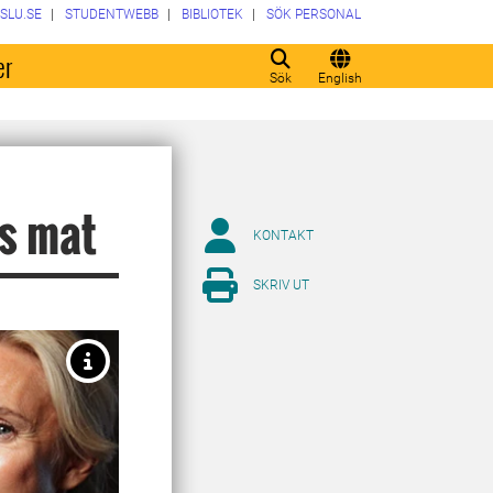
SLU.SE
STUDENTWEBB
BIBLIOTEK
SÖK PERSONAL
er
Sök
English
s mat
KONTAKT
SKRIV UT