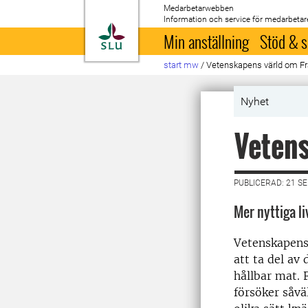
Medarbetarwebben
Information och service för medarbetar
Till startsida
Min anställning
Stöd & s
start mw
/
Vetenskapens värld om F
Nyhet
Veten
PUBLICERAD: 21 S
Mer nyttiga l
Vetenskapens 
att ta del av
hållbar mat. 
försöker såvä