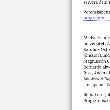
servera dem t
Vetenskapens
programmet f
Medverkande:
universitet,
Karolina Östb
Jönsson Lund
Magnusson Ca
Bernardo akv
Rise, Anders 
Jakobsson Bag
smakpanel: Sa
Reportrar: Jo
Programledare