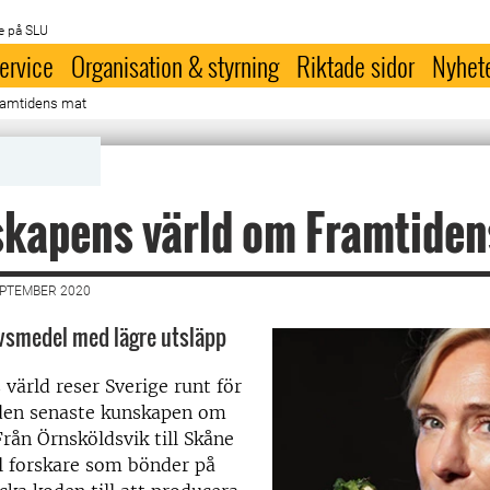
e på SLU
ervice
Organisation & styrning
Riktade sidor
Nyhet
ramtidens mat
skapens värld om Framtiden
EPTEMBER 2020
ivsmedel med lägre utsläpp
värld reser Sverige runt för
 den senaste kunskapen om
Från Örnsköldsvik till Skåne
l forskare som bönder på