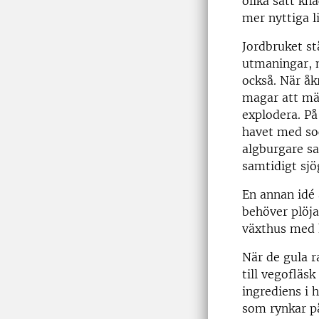
olika sätt kn
mer nyttiga 
Jordbruket st
utmaningar, 
också. När åkr
magar att mä
explodera. På
havet med soc
algburgare sa
samtidigt sjö
En annan idé 
behöver plöja
växthus med h
När de gula r
till vegofläs
ingrediens i 
som rynkar p