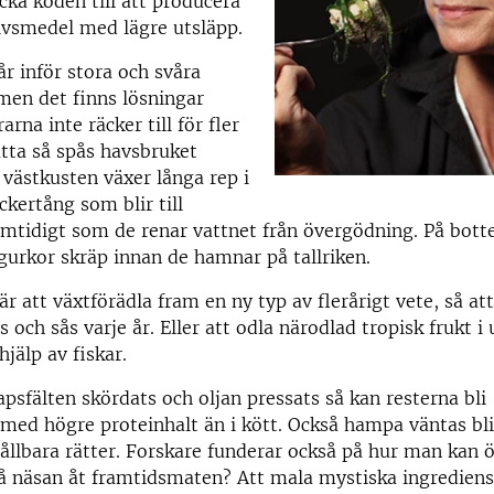
äcka koden till att producera
livsmedel med lägre utsläpp.
år inför stora och svåra
men det finns lösningar
arna inte räcker till för fler
tta så spås havsbruket
 västkusten växer långa rep i
kertång som blir till
mtidigt som de renar vattnet från övergödning. På bott
gurkor skräp innan de hamnar på tallriken.
är att växtförädla fram en ny typ av flerårigt vete, så at
s och sås varje år. Eller att odla närodlad tropisk frukt 
jälp av fiskar.
apsfälten skördats och oljan pressats så kan resterna bli
k med högre proteinhalt än i kött. Också hampa väntas bl
hållbara rätter. Forskare funderar också på hur man kan 
å näsan åt framtidsmaten? Att mala mystiska ingrediens