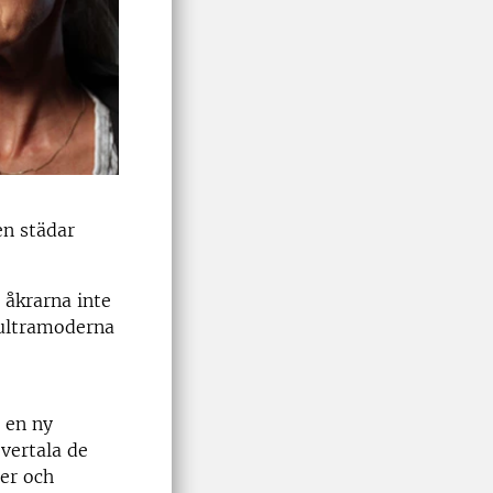
en städar
t åkrarna inte
i ultramoderna
i en ny
övertala de
er och