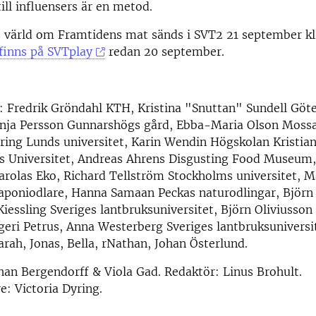
ill influensers är en metod.
 värld om Framtidens mat sänds i SVT2 21 september kl
inns på SVTplay
redan 20 september.
 Fredrik Gröndahl KTH, Kristina "Snuttan" Sundell Göt
 Anja Persson Gunnarshögs gård, Ebba-Maria Olson Moss
ring Lunds universitet, Karin Wendin Högskolan Kristia
s Universitet, Andreas Ahrens Disgusting Food Museum
rolas Eko, Richard Tellström Stockholms universitet, M
aponiodlare, Hanna Samaan Peckas naturodlingar, Björn 
Kiessling Sveriges lantbruksuniversitet, Björn Oliviusso
eri Petrus, Anna Westerberg Sveriges lantbruksuniversi
rah, Jonas, Bella, rNathan, Johan Österlund.
han Bergendorff & Viola Gad. Redaktör: Linus Brohult.
: Victoria Dyring.