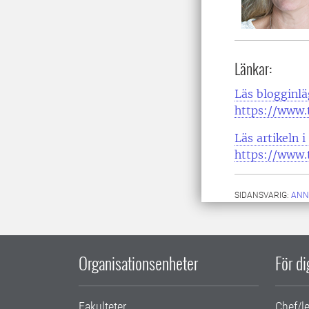
Länkar:
Läs blogginl
https://www.t
Läs artikeln i
https://www.
SIDANSVARIG:
ANN
Organisationsenheter
För d
Fakulteter
Chef/l