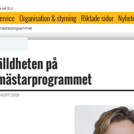
e på SLU
ervice
Organisation & styrning
Riktade sidor
Nyhet
smästarprogrammet
lldheten på
mästarprogrammet
UGUSTI 2020