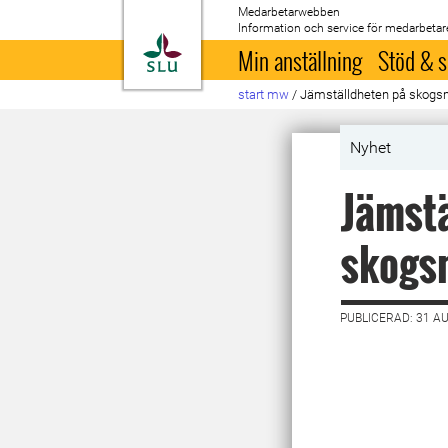
Medarbetarwebben
Information och service för medarbetar
Till startsida
Min anställning
Stöd & s
start mw
/
Jämställdheten på skog
Nyhet
Jämstä
skogs
PUBLICERAD: 31 A