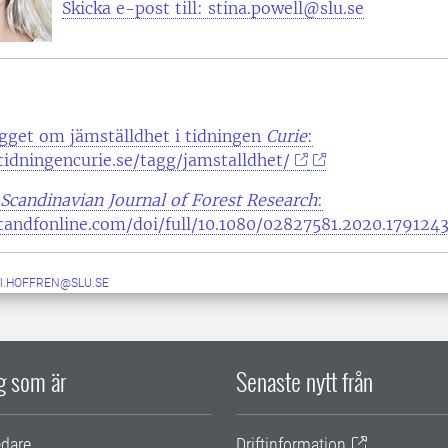
Skicka e-post till: stina.powell@slu.se
ägget om jämställdhet i tidningen
Curie
:
idningencurie.se/tagg/jamstalldhet/
Scandinavian Journal of Forest Research
:
tandfonline.com/doi/full/10.1080/02827581.2020.179124
I.HOFFREN@SLU.SE
ig som är
Senaste nytt från
edare
Driftinformation