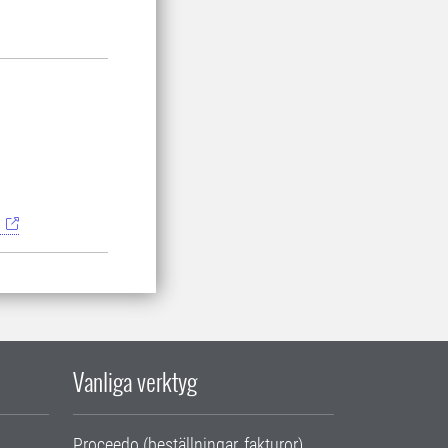
3
Vanliga verktyg
Proceedo (beställningar, fakturor)