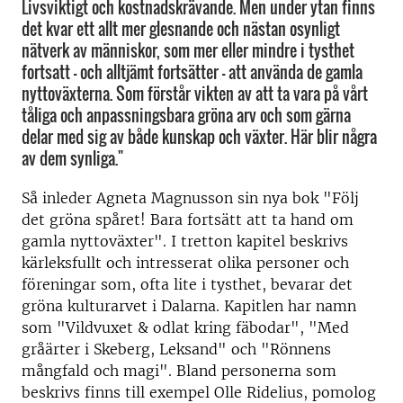
Livsviktigt och kostnadskrävande. Men under ytan finns
det kvar ett allt mer glesnande och nästan osynligt
nätverk av människor, som mer eller mindre i tysthet
fortsatt - och alltjämt fortsätter - att använda de gamla
nyttoväxterna. Som förstår vikten av att ta vara på vårt
tåliga och anpassningsbara gröna arv och som gärna
delar med sig av både kunskap och växter. Här blir några
av dem synliga."
Så inleder Agneta Magnusson sin nya bok "Följ
det gröna spåret! Bara fortsätt att ta hand om
gamla nyttoväxter". I tretton kapitel beskrivs
kärleksfullt och intresserat olika personer och
föreningar som, ofta lite i tysthet, bevarar det
gröna kulturarvet i Dalarna. Kapitlen har namn
som "Vildvuxet & odlat kring fäbodar", "Med
gråärter i Skeberg, Leksand" och "Rönnens
mångfald och magi". Bland personerna som
beskrivs finns till exempel Olle Ridelius, pomolog