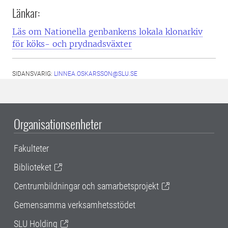
Länkar:
Läs om Nationella genbankens lokala klonarkiv
för köks- och prydnadsväxter
SIDANSVARIG:
LINNEA.OSKARSSON@SLU.SE
Organisationsenheter
Fakulteter
Biblioteket
Centrumbildningar och samarbetsprojekt
Gemensamma verksamhetsstödet
SLU Holding