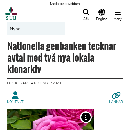
Medarbetarwebben
Till startsida
Sök
English
Meny
Nyhet
Nationella genbanken tecknar
avtal med två nya lokala
klonarkiv
PUBLICERAD: 14 DECEMBER 2020
KONTAKT
LÄNKAR