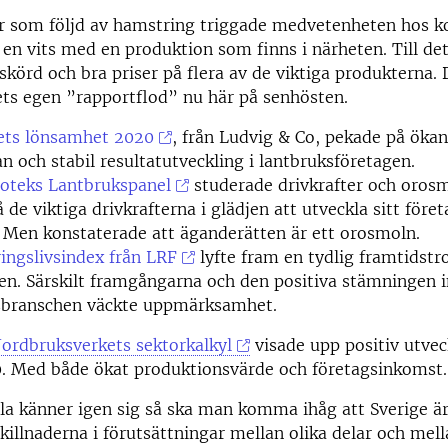
 som följd av hamstring triggade medvetenheten hos 
 en vits med en produktion som finns i närheten. Till det
skörd och bra priser på flera av de viktiga produkterna. D
ets egen ”rapportflod” nu här på senhösten.
ets lönsamhet 2020
, från Ludvig & Co, pekade på öka
an och stabil resultatutveckling i lantbruksföretagen.
oteks Lantbrukspanel
studerade drivkrafter och orosm
 de viktiga drivkrafterna i glädjen att utveckla sitt före
 Men konstaterade att äganderätten är ett orosmoln.
ingslivsindex från LRF
lyfte fram en tydlig framtidstro
en. Särskilt framgångarna och den positiva stämningen
sbranschen väckte uppmärksamhet.
Jordbruksverkets sektorkalkyl
visade upp positiv utvec
. Med både ökat produktionsvärde och företagsinkomst.
la känner igen sig så ska man komma ihåg att Sverige är
skillnaderna i förutsättningar mellan olika delar och mell