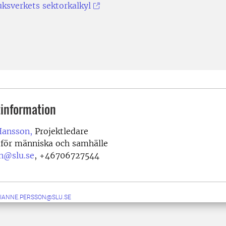
uksverkets sektorkalkyl
information
Hansson,
Projektledare
 för människa och samhälle
n@slu.se
,
+46706727544
IANNE.PERSSON@SLU.SE