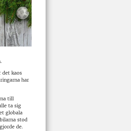
.
r det kaos
äringarna har
a till
lle ta sig
et globala
bilarna stod
gjorde de.