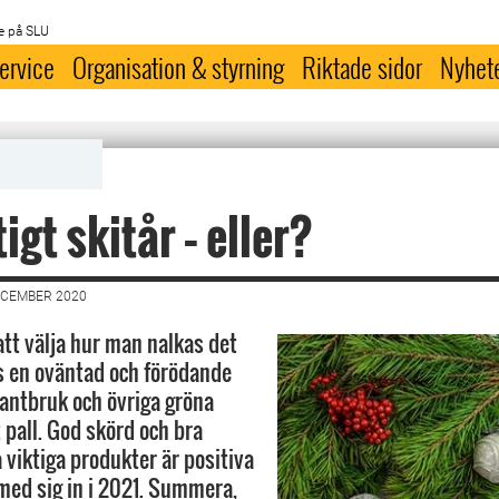
e på SLU
ervice
Organisation & styrning
Riktade sidor
Nyhet
tigt skitår – eller?
ECEMBER 2020
att välja hur man nalkas det
ts en oväntad och förödande
antbruk och övriga gröna
 pall. God skörd och bra
a viktiga produkter är positiva
 med sig in i 2021. Summera,