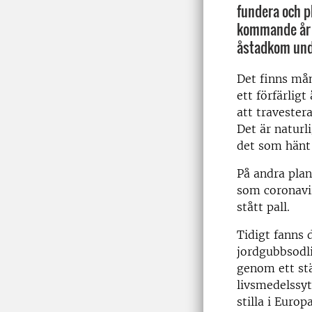
fundera och p
kommande år -
åstadkom unde
Det finns må
ett förfärligt
att travester
Det är naturli
det som hänt
På andra plan
som coronavir
stått pall.
Tidigt fanns 
jordgubbsodli
genom ett stä
livsmedelssyt
stilla i Euro