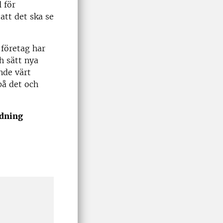
l för
att det ska se
företag har
h sätt nya
nde värt
 på det och
edning