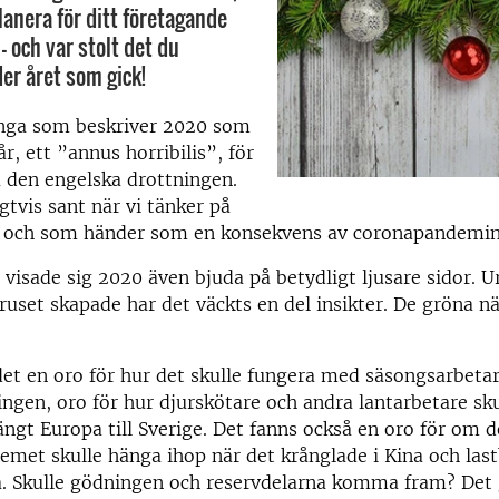
lanera för ditt företagande
 och var stolt det du
r året som gick!
nga som beskriver 2020 som
 år, ett ”annus horribilis”, för
a den engelska drottningen.
gtvis sant när vi tänker på
 och som händer som en konsekvens av coronapandemin
 visade sig 2020 även bjuda på betydligt ljusare sidor. U
uset skapade har det väckts en del insikter. De gröna n
det en oro för hur det skulle fungera med säsongsarbetarn
ngen, oro för hur djurskötare och andra lantarbetare sku
ngt Europa till Sverige. Det fanns också en oro för om d
emet skulle hänga ihop när det krånglade i Kina och last
pa. Skulle gödningen och reservdelarna komma fram? Det 