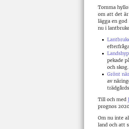
Tomma hyllor
om att det är
lägga en god 
nu i lantbruk
Lantbruk
efterfråg
Landshyp
pekade på
och skog.
Grönt när
av näring
trädgård
Till och med
prognos 2020
Om nu inte al
land och att 