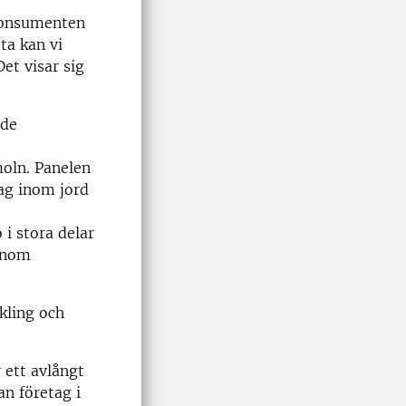
konsumenten
ta kan vi
et visar sig
nde
oln. Panelen
tag inom jord
 i stora delar
 inom
kling och
 ett avlångt
an företag i