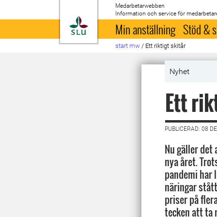
Medarbetarwebben
Information och service för medarbetar
Till startsida
Min anställning
Stöd & s
start mw
/
Ett riktigt skitår
Nyhet
Ett rik
PUBLICERAD: 08 D
Nu gäller det 
nya året. Tro
pandemi har l
näringar stått
priser på fler
tecken att ta