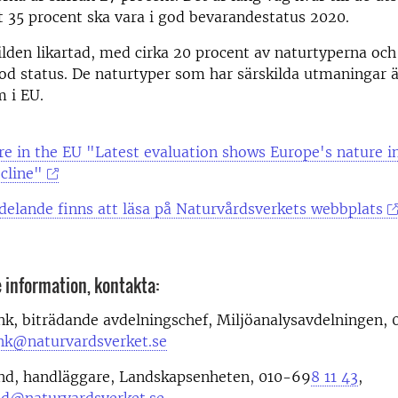
 35 procent ska vara i god bevarandestatus 2020.
bilden likartad, med cirka 20 procent av naturtyperna oc
god status. De naturtyper som har särskilda utmaningar är
 i EU.
re in the EU "Latest evaluation shows Europe's nature in
cline"
elande finns att läsa på Naturvårdsverkets webbplats
e information, kontakta:
k, biträdande avdelningschef, Miljöanalysavdelningen, 
nk@naturvardsverket.se
nd, handläggare, Landskapsenheten, 010-69
8 11 43
,
nd@naturvardsverket.se