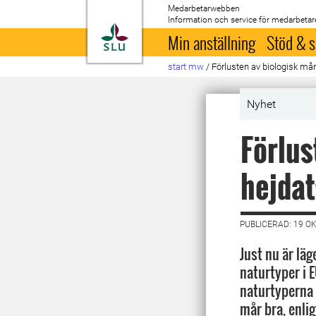
Medarbetarwebben
Information och service för medarbetar
Till startsida
Min anställning
Stöd & s
start mw
/
Förlusten av biologisk mång
Nyhet
Förlus
hejdat
PUBLICERAD: 19 O
Just nu är läg
naturtyper i E
naturtyperna 
mår bra, enlig