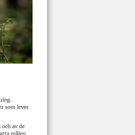
ring.
er som lever
 och av de
satta målen