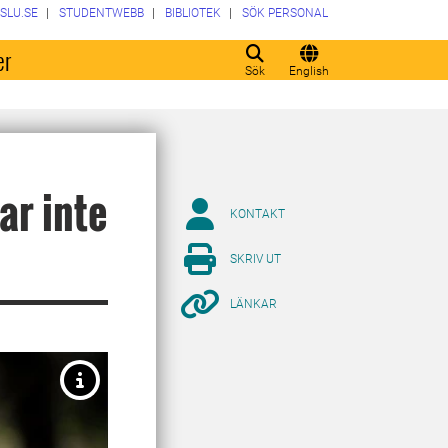
SLU.SE
STUDENTWEBB
BIBLIOTEK
SÖK PERSONAL
er
Sök
English
ar inte
KONTAKT
SKRIV UT
LÄNKAR