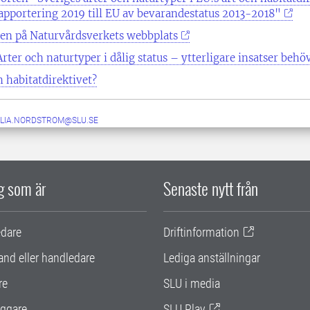
rapportering 2019 till EU av bevarandestatus 2013-2018"
ten på Naturvårdsverkets webbplats
rter och naturtyper i dålig status – ytterligare insatser behö
h habitatdirektivet?
ILIA.NORDSTROM@SLU.SE
ig som är
Senaste nytt från
edare
Driftinformation
and eller handledare
Lediga anställningar
re
SLU i media
ggare
SLU Play