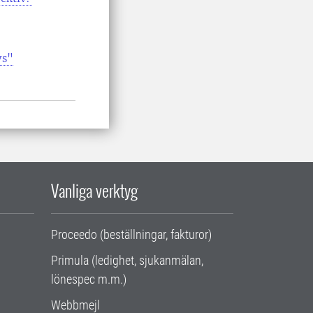
vs"
Vanliga verktyg
Proceedo (beställningar, fakturor)
Primula (ledighet, sjukanmälan,
lönespec m.m.)
Webbmejl