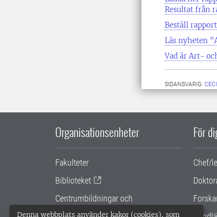
Resultat från 
Beställ rappor
Läs nyheten "A
Vad är Art- oc
SIDANSVARIG:
CEC
Organisationsenheter
För d
Fakulteter
Chef/l
Biblioteket
Doktor
Centrumbildningar och
Forska
samarbetsprojekt
Denna webbplats använder kakor (cookies), som
Handlä