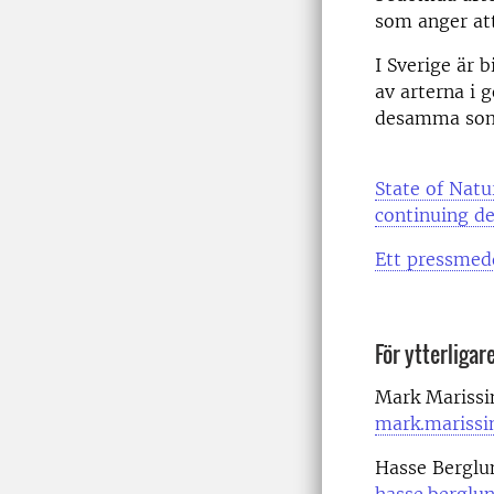
som anger att
I Sverige är 
av arterna i 
desamma som
State of Natu
continuing de
Ett pressmedd
För ytterligar
Mark Marissin
mark.marissi
Hasse Berglu
hasse.berglu