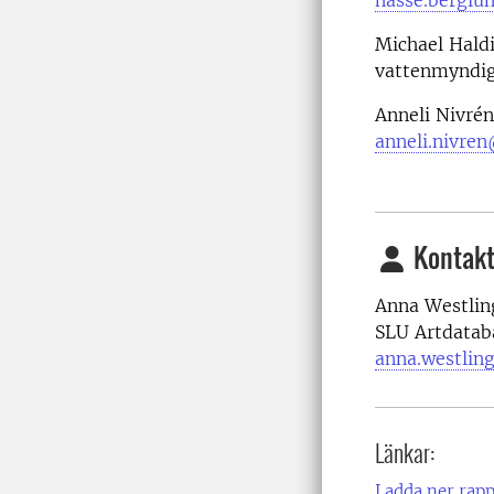
Michael Haldi
vattenmyndig
Anneli Nivrén
anneli.nivre
Kontakt
Anna Westling
SLU Artdatab
anna.westlin
Länkar:
Ladda ner rapp