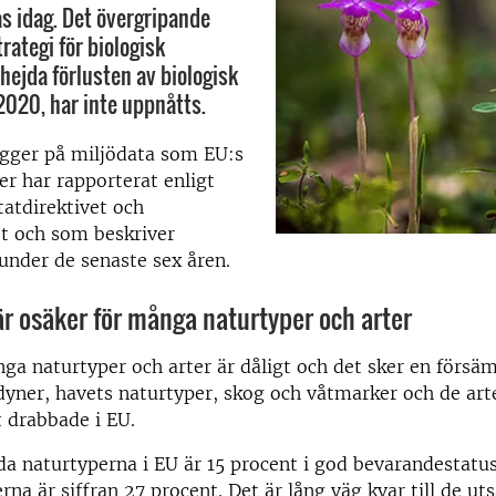
s idag. Det övergripande
trategi för biologisk
hejda förlusten av biologisk
 2020, har inte uppnåtts.
gger på miljödata som EU:s
r har rapporterat enligt
tatdirektivet och
et och som beskriver
under de senaste sex åren.
r osäker för många naturtyper och arter
ga naturtyper och arter är dåligt och det sker en försäm
yner, havets naturtyper, skog och våtmarker och de art
t drabbade i EU.
 naturtyperna i EU är 15 procent i god bevarandestatus
na är siffran 27 procent. Det är lång väg kvar till de ut