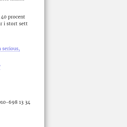
h 40 procent
 i stort sett
 serious,
010-698 13 34