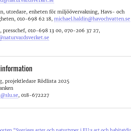
n, utredare, enheten för miljöövervakning, Havs- och
heten, 010-698 62 18,
michael.haldin@havochvatten.se
, presschef, 010-698 13 00, 070-206 37 27,
n@naturvardsverket.se
information
, projektledare Rödlista 2025
anken
g@slu.se
, 018-672227
orten "Sveriges arter och naturtyper i EU:s art och habitatdi