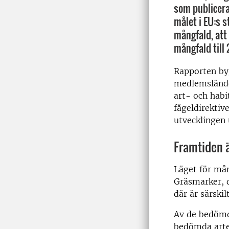
som publicera
målet i EU:s s
mångfald, att 
mångfald till
Rapporten by
medlemslände
art- och habi
fågeldirektiv
utvecklingen 
Framtiden ä
Läget för mån
Gräsmarker, d
där är särskil
Av de bedömda
bedömda arter