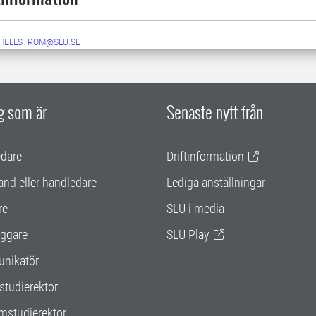
.HELLSTROM@SLU.SE
ig som är
Senaste nytt från
edare
Driftinformation
and eller handledare
Lediga anställningar
re
SLU i media
ggare
SLU Play
nikatör
studierektor
mstudierektor