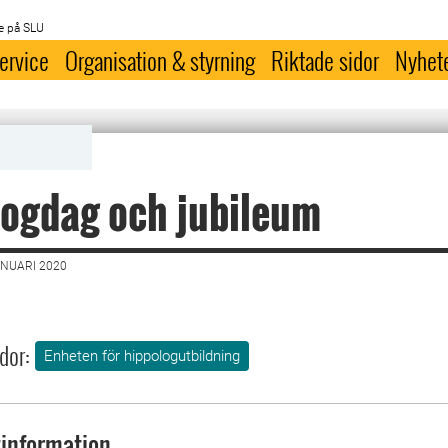
e på SLU
ervice
Organisation & styrning
Riktade sidor
Nyhet
ogdag och jubileum
ANUARI 2020
dor:
Enheten för hippologutbildning
information