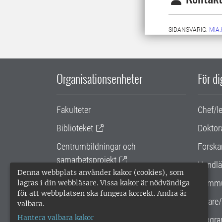
SIDANSVARIG:
MIA
Organisationsenheter
För d
Fakulteter
Chef/l
Biblioteket
Doktor
Centrumbildningar och
Forska
samarbetsprojekt
Handlä
Denna webbplats använder kakor (cookies), som
Gemensamma verksamhetsstödet
Kommu
lagras i din webbläsare. Vissa kakor är nödvändiga
för att webbplatsen ska fungera korrekt. Andra är
SLU Holding
Lärare/
valbara.
Hantera valbara kakor
Progra