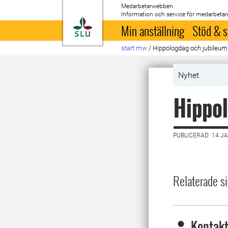
Medarbetarwebben
Information och service för medarbetar
Till startsida
Min anställning
Stöd & s
start mw
/
Hippologdag och jubileum
Nyhet
Hippol
PUBLICERAD: 14 J
Relaterade si
Kontakt