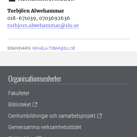
Torbjörn Alwehammar
018-671039, 0703692636
torbjorn.alwehammar@slu.se
SIDANSVARIG:
MIKAELA.TOBAR@SLU.SE
Organisationsenheter
Fakulteter
Biblioteket
Centrumbildningar och samarbetsprojekt
Gemensamma verksamhetsstödet