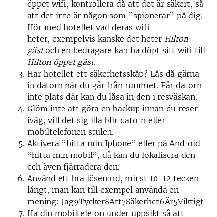
öppet wifi, kontrollera då att det är säkert, så
att det inte är någon som ”spionerar” på dig.
Hör med hotellet vad deras wifi
heter, exempelvis kanske det heter
Hilton
gäst
och en bedragare kan ha döpt sitt wifi till
Hilton öppet gäst
.
Har hotellet ett säkerhetsskåp? Lås då gärna
in datorn när du går från rummet. Får datorn
inte plats där kan du låsa in den i resväskan.
Glöm inte att göra en backup innan du reser
iväg, vill det sig illa blir datorn eller
mobiltelefonen stulen.
Aktivera ”hitta min Iphone” eller på Android
”hitta min mobil”, då kan du lokalisera den
och även fjärradera den.
Använd ett bra lösenord, minst 10-12 tecken
långt, man kan till exempel använda en
mening: Jag9Tycker8Att7Säkerhet6Är5Viktigt
Ha din mobiltelefon under uppsikt så att