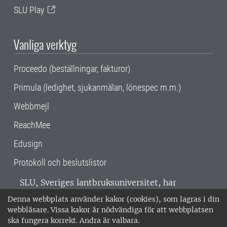
SLU Play
Vanliga verktyg
Proceedo (beställningar, fakturor)
Primula (ledighet, sjukanmälan, lönespec m.m.)
Webbmejl
ReachMee
Edusign
Protokoll och beslutslistor
SLU, Sveriges lantbruksuniversitet, har
verksamhet över hela Sverige. Huvudorter är
Denna webbplats använder kakor (cookies), som lagras i din
Alnarp, Uppsala och Umeå.
SLU är
webbläsare. Vissa kakor är nödvändiga för att webbplatsen
miljöcertifierat enligt ISO 14001. •
Telefon:
ska fungera korrekt. Andra är valbara.