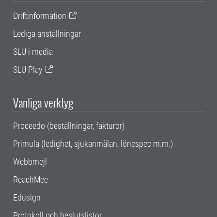
Driftinformation
Lediga anställningar
SLU i media
SLU Play
Vanliga verktyg
Proceedo (beställningar, fakturor)
Primula (ledighet, sjukanmälan, lönespec m.m.)
Webbmejl
ReachMee
Edusign
Protokoll och beslutslistor