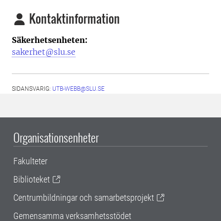
Kontaktinformation
Säkerhetsenheten:
sakerhet@slu.se
SIDANSVARIG:
UTB-WEBB@SLU.SE
Organisationsenheter
Fakulteter
Biblioteket
Centrumbildningar och samarbetsprojekt
Gemensamma verksamhetsstödet