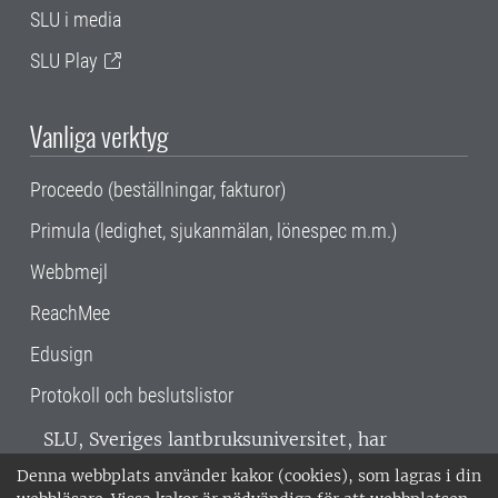
SLU i media
SLU Play
Vanliga verktyg
Proceedo (beställningar, fakturor)
Primula (ledighet, sjukanmälan, lönespec m.m.)
Webbmejl
ReachMee
Edusign
Protokoll och beslutslistor
SLU, Sveriges lantbruksuniversitet, har
verksamhet över hela Sverige. Huvudorter är
Denna webbplats använder kakor (cookies), som lagras i din
Alnarp, Uppsala och Umeå.
SLU är