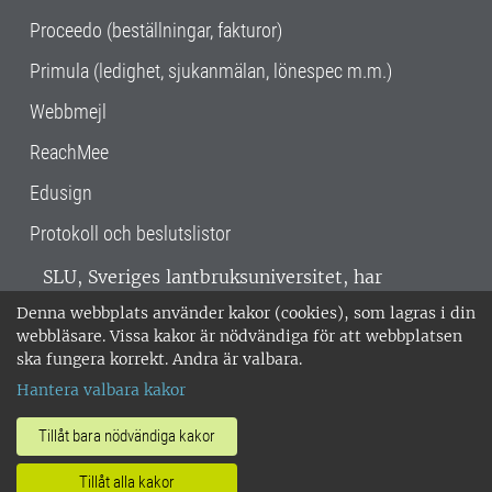
Proceedo (beställningar, fakturor)
Primula (ledighet, sjukanmälan, lönespec m.m.)
Webbmejl
ReachMee
Edusign
Protokoll och beslutslistor
SLU, Sveriges lantbruksuniversitet, har
verksamhet över hela Sverige. Huvudorter är
Denna webbplats använder kakor (cookies), som lagras i din
Alnarp, Uppsala och Umeå.
SLU är
webbläsare. Vissa kakor är nödvändiga för att webbplatsen
miljöcertifierat enligt ISO 14001. •
Telefon:
ska fungera korrekt. Andra är valbara.
018-67 10 00 • Org nr: 202100-2817 •
Om
Hantera valbara kakor
medarbetarwebben
•
SLU:s fakturaadress
•
Om SLU:s webbplatser
•
Vid KRIS
Tillåt bara nödvändiga kakor
•
Hantera kakor
•
Behandling av
Tillåt alla kakor
personuppgifter