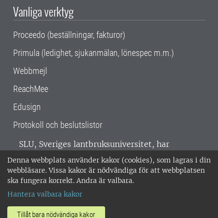
Vanliga verktyg
Proceedo (beställningar, fakturor)
Primula (ledighet, sjukanmälan, lönespec m.m.)
Webbmejl
ReachMee
Edusign
Protokoll och beslutslistor
SLU, Sveriges lantbruksuniversitet, har
verksamhet över hela Sverige. Huvudorter är
Denna webbplats använder kakor (cookies), som lagras i din
Alnarp, Uppsala och Umeå.
SLU är
webbläsare. Vissa kakor är nödvändiga för att webbplatsen
miljöcertifierat enligt ISO 14001. •
Telefon:
ska fungera korrekt. Andra är valbara.
018-67 10 00 • Org nr: 202100-2817 •
Om
Hantera valbara kakor
medarbetarwebben
•
SLU:s fakturaadress
•
Om SLU:s webbplatser
•
Vid KRIS
Tillåt bara nödvändiga kakor