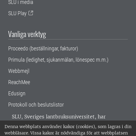
SLU i media
SLU Play
Vanliga verktyg
Proceedo (beställningar, fakturor)
Primula (ledighet, sjukanmälan, lönespec m.m.)
Webbmejl
ReachMee
Edusign
Protokoll och beslutslistor
SLU, Sveriges lantbruksuniversitet, har
verksamhet över hela Sverige. Huvudorter är
Denna webbplats använder kakor (cookies), som lagras i din
Alnarp, Uppsala och Umeå.
SLU är
webbläsare. Vissa kakor är nödvändiga för att webbplatsen