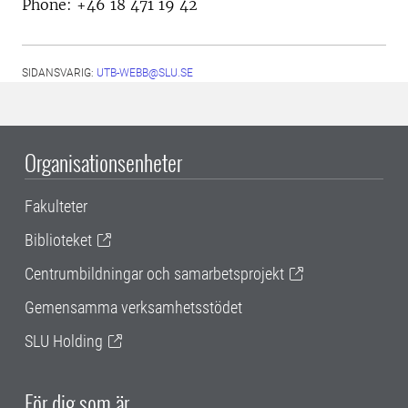
Phone: +46 18 471 19 42
SIDANSVARIG:
UTB-WEBB@SLU.SE
Organisationsenheter
Fakulteter
Biblioteket
Centrumbildningar och samarbetsprojekt
Gemensamma verksamhetsstödet
SLU Holding
För dig som är