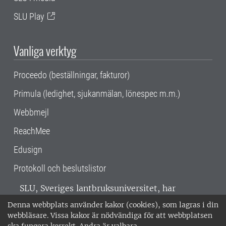
SLU Play
Vanliga verktyg
Proceedo (beställningar, fakturor)
Primula (ledighet, sjukanmälan, lönespec m.m.)
Webbmejl
ReachMee
Edusign
Protokoll och beslutslistor
SLU, Sveriges lantbruksuniversitet, har
verksamhet över hela Sverige. Huvudorter är
Denna webbplats använder kakor (cookies), som lagras i din
Alnarp, Uppsala och Umeå.
SLU är
webbläsare. Vissa kakor är nödvändiga för att webbplatsen
miljöcertifierat enligt ISO 14001. •
Telefon: