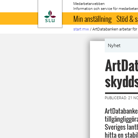
Medarbetarwebben
Information och service för medarbetar
Till startsida
Min anställning
Stöd & s
start mw
/
ArtDatabanken arbetar för
Nyhet
ArtDat
skydd
PUBLICERAD: 21 N
ArtDatabanken 
tillgängliggö
Sveriges lant
hitta en stabi