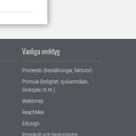
Vanliga verktyg
Proceedo (beställningar, fakturor)
Primula (ledighet, sjukanmälan,
lönespec m.m.)
Webbmejl
ReachMee
Edusign
Protokoll och beslutslistor