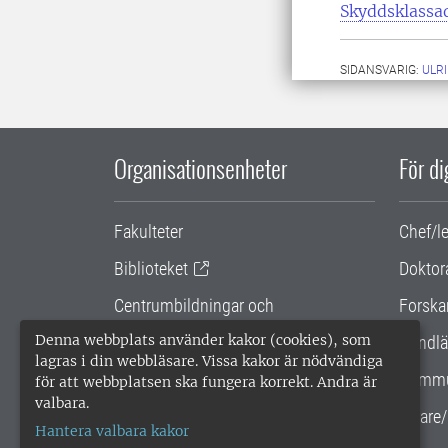
Skyddsklassa
SIDANSVARIG:
ULR
Organisationsenheter
För d
Fakulteter
Chef/l
Biblioteket
Doktor
Centrumbildningar och
Forska
samarbetsprojekt
Denna webbplats använder kakor (cookies), som
Handlä
lagras i din webbläsare. Vissa kakor är nödvändiga
Gemensamma verksamhetsstödet
Kommu
för att webbplatsen ska fungera korrekt. Andra är
valbara.
SLU Holding
Lärare/
Hantera valbara kakor