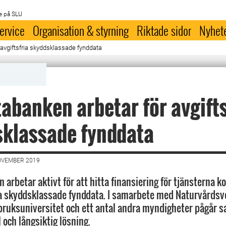
e på SLU
ervice
Organisation & styrning
Riktade sidor
Nyhet
 avgiftsfria skyddsklassade fynddata
abanken arbetar för avgifts
sklassade fynddata
OVEMBER 2019
arbetar aktivt för att hitta finansiering för tjänsterna ko
ra skyddsklassade fynddata. I samarbete med Naturvårdsv
bruksuniversitet och ett antal andra myndigheter pågår sa
l och långsiktig lösning.