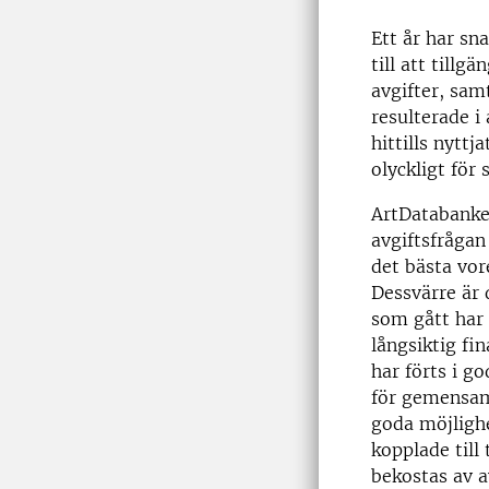
Ett år har sn
till att till
avgifter, sa
resulterade i
hittills nyttj
olyckligt för
ArtDatabanken
avgiftsfrågan
det bästa vor
Dessvärre är 
som gått har 
långsiktig fi
har förts i 
för gemensam
goda möjlighe
kopplade till
bekostas av a