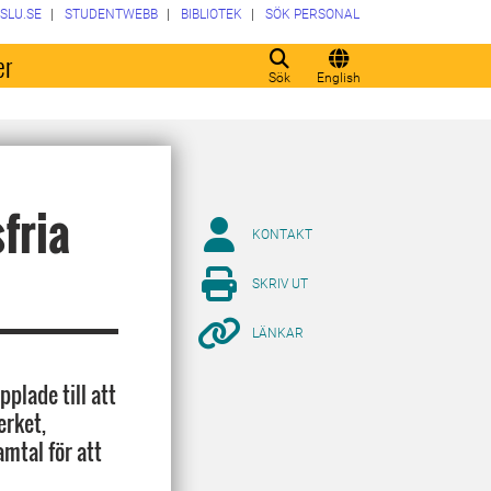
SLU.SE
STUDENTWEBB
BIBLIOTEK
SÖK PERSONAL
er
Sök
English
fria
KONTAKT
SKRIV UT
LÄNKAR
pplade till att
erket,
mtal för att