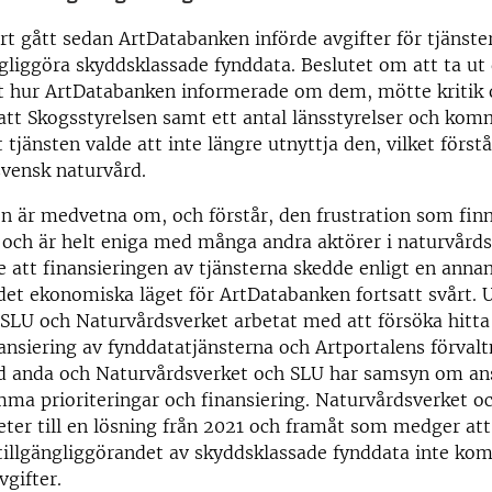
art gått sedan ArtDatabanken införde avgifter för tjänst
gängliggöra skyddsklassade fynddata
. Beslutet om att ta ut
mt hur ArtDatabanken informerade om dem, mötte kritik 
 att Skogsstyrelsen samt ett antal länsstyrelser och k
at tjänsten valde att inte längre utnyttja den, vilket förs
 svensk naturvård.
 är medvetna om, och förstår, den frustration som finn
 och är helt eniga med många andra aktörer i naturvårds
e att finansieringen av tjänsterna skedde enligt en anna
det ekonomiska läget för ArtDatabanken fortsatt svårt. 
SLU och Naturvårdsverket arbetat med att försöka hitta 
nansiering av fynddatatjänsterna och Artportalens förvalt
god anda och Naturvårdsverket och SLU har samsyn om an
ma prioriteringar och finansiering. Naturvårdsverket o
ter till en lösning från 2021 och framåt som medger att
 tillgängliggörandet av skyddsklassade fynddata inte ko
vgifter.