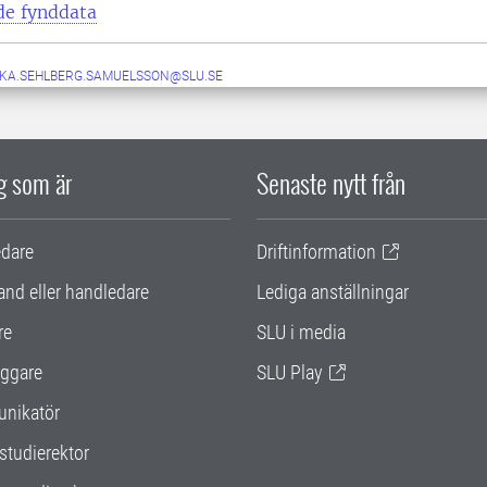
de fynddata
IKA.SEHLBERG.SAMUELSSON@SLU.SE
ig som är
Senaste nytt från
edare
Driftinformation
and eller handledare
Lediga anställningar
re
SLU i media
ggare
SLU Play
nikatör
studierektor