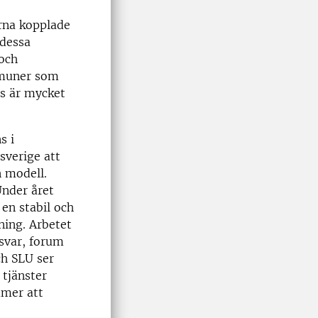
erna kopplade
 dessa
och
ommuner som
tås är mycket
s i
sverige att
n modell.
Under året
en stabil och
ning. Arbetet
svar, forum
ch SLU ser
 tjänster
mmer att