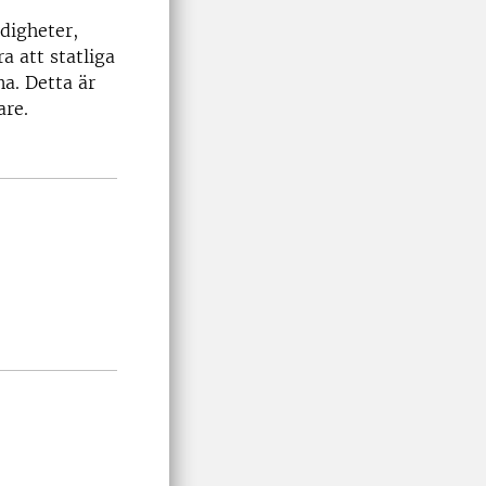
digheter,
a att statliga
a. Detta är
are.