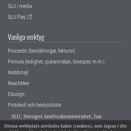
SLU i media
SLU Play
Vanliga verktyg
Proceedo (beställningar, fakturor)
Primula (ledighet, sjukanmälan, lönespec m.m.)
Webbmejl
ReachMee
Edusign
Protokoll och beslutslistor
SLU, Sveriges lantbruksuniversitet, har
verksamhet över hela Sverige. Huvudorter är
Denna webbplats använder kakor (cookies), som lagras i din
Alnarp, Uppsala och Umeå.
SLU är